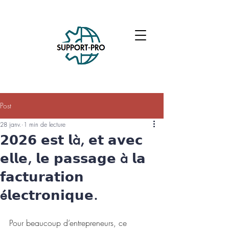
Post
28 janv.
1 min de lecture
𝟮𝟬𝟮𝟲 𝗲𝘀𝘁 𝗹à, 𝗲𝘁 𝗮𝘃𝗲𝗰
𝗲𝗹𝗹𝗲, 𝗹𝗲 𝗽𝗮𝘀𝘀𝗮𝗴𝗲 à 𝗹𝗮
𝗳𝗮𝗰𝘁𝘂𝗿𝗮𝘁𝗶𝗼𝗻
é𝗹𝗲𝗰𝘁𝗿𝗼𝗻𝗶𝗾𝘂𝗲.
Pour beaucoup d’entrepreneurs, ce 