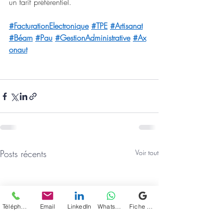
un tarif préférentiel. 
#FacturationElectronique
#TPE
#Artisanat
#Béarn
#Pau
#GestionAdministrative
#Ax
onaut
Posts récents
Voir tout
Téléphone
Email
LinkedIn
WhatsApp
Fiche d'établissement Google