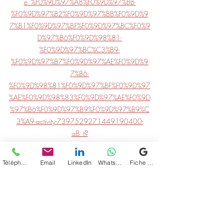
e_%F0%9D%97%A8%F0%9D%97%BB-
%F0%9D%97%B2%F0%9D%97%BB%F0%9D%9
7%B1%F0%9D%97%BF%F0%9D%97%BC%F0%9
D%97%B6%F0%9D%98%81-
%F0%9D%97%BC%C3%B9-
%F0%9D%97%B7%F0%9D%97%AE%F0%9D%9
7%B6-
%F0%9D%98%81%F0%9D%97%BF%F0%9D%97
%AE%F0%9D%98%83%F0%9D%97%AE%F0%9D
%97%B6%F0%9D%97%B9%F0%9D%97%B9%C
3%A9-activity-7397529271449190400-
aB_t?
utm_source=share&utm_medium=member_deskt
op&rcm=ACoAAB5wjp0BAdTYQen8xE9QbFQ
Téléphone
Email
LinkedIn
WhatsApp
Fiche d'établissement Google
-T4EmaYUJpC0