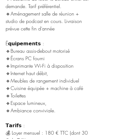
demande. Tarif préférentiel.
🔹Aménagement salle de réunion + 
studio de podcast en cours. Livraison 
prévue cette fin d’année
É𝗾𝘂𝗶𝗽𝗲𝗺𝗲𝗻𝘁𝘀 :
🔹Bureau assis-debout motorisé
🔹Écrans PC fourni
🔹Imprimante Wi-Fi à disposition
🔹Internet haut débit,
🔹Meubles de rangement individuel
🔹Cuisine équipée + machine à café
🔹Toilettes 
🔹Espace lumineux, 
🔹Ambiance conviviale.
𝗧𝗮𝗿𝗶𝗳𝘀 :
💰 Loyer mensuel : 180 € TTC (dont 30 