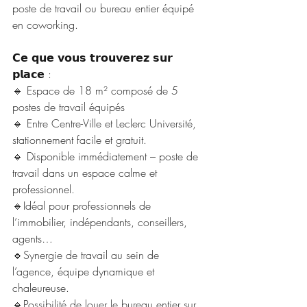
poste de travail ou bureau entier équipé 
en coworking.
𝗖𝗲 𝗾𝘂𝗲 𝘃𝗼𝘂𝘀 𝘁𝗿𝗼𝘂𝘃𝗲𝗿𝗲𝘇 𝘀𝘂𝗿 
𝗽𝗹𝗮𝗰𝗲 :
🔹 Espace de 18 m² composé de 5 
postes de travail équipés
🔹 Entre Centre-Ville et Leclerc Université, 
stationnement facile et gratuit.
🔹 Disponible immédiatement – poste de 
travail dans un espace calme et 
professionnel.
🔹Idéal pour professionnels de 
l’immobilier, indépendants, conseillers, 
agents…
🔹Synergie de travail au sein de 
l’agence, équipe dynamique et 
chaleureuse.
🔹Possibilité de louer le bureau entier sur 