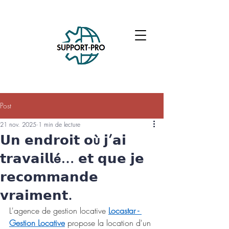
Post
21 nov. 2025
1 min de lecture
𝗨𝗻 𝗲𝗻𝗱𝗿𝗼𝗶𝘁 𝗼ù 𝗷’𝗮𝗶
𝘁𝗿𝗮𝘃𝗮𝗶𝗹𝗹é… 𝗲𝘁 𝗾𝘂𝗲 𝗷𝗲
𝗿𝗲𝗰𝗼𝗺𝗺𝗮𝗻𝗱𝗲
𝘃𝗿𝗮𝗶𝗺𝗲𝗻𝘁.
L'agence de gestion locative 
Locastar - 
Gestion Locative
 propose la location d'un 