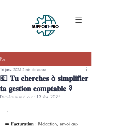
Post
16 janv. 2025
2 min de lecture
💶 𝐓𝐮 𝐜𝐡𝐞𝐫𝐜𝐡𝐞𝐬 à 𝐬𝐢𝐦𝐩𝐥𝐢𝐟𝐢𝐞𝐫
𝐭𝐚 𝐠𝐞𝐬𝐭𝐢𝐨𝐧 𝐜𝐨𝐦𝐩𝐭𝐚𝐛𝐥𝐞 ?
Dernière mise à jour :
13 févr. 2025
 :
➡️ 𝐅𝐚𝐜𝐭𝐮𝐫𝐚𝐭𝐢𝐨𝐧 : Rédaction, envoi aux 