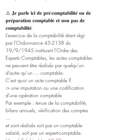
⚠️ 𝐉𝐞 𝐩𝐚𝐫𝐥𝐞 𝐢𝐜𝐢 𝐝𝐞 𝐩𝐫𝐞́-𝐜𝐨𝐦𝐩𝐭𝐚𝐛𝐢𝐥𝐢𝐭𝐞́ 𝐨𝐮 𝐝𝐞 
𝐩𝐫𝐞́𝐩𝐚𝐫𝐚𝐭𝐢𝐨𝐧 𝐜𝐨𝐦𝐩𝐭𝐚𝐛𝐥𝐞 𝐞𝐭 𝐧𝐨𝐧 𝐩𝐚𝐬 𝐝𝐞 
𝐜𝐨𝐦𝐩𝐭𝐚𝐛𝐢𝐥𝐢𝐭𝐞́.
L’exercice de la comptabilité étant régi 
par l’Ordonnance 45-2138 du 
19/9/1945 instituant l’Ordre des 
Experts Comptables, les actes comptables 
ne peuvent être réalisés par quelqu’un 
d’autre qu’un … comptable.
C'est quoi un acte comptable ? 
-> une imputation ou une codification 
d’une opération comptable 
Par exemple : tenue de la comptabilité, 
bilans annuels, vérification des comptes 
… 
et sont réalisés soit par un comptable 
salarié, soit par un expert-comptable.