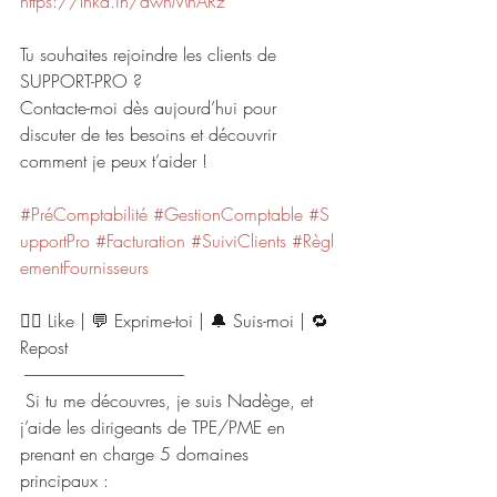
https://lnkd.in/dwnMhARz
Tu souhaites rejoindre les clients de 
SUPPORT-PRO ? 
Contacte-moi dès aujourd’hui pour 
discuter de tes besoins et découvrir 
comment je peux t’aider !
#PréComptabilité
#GestionComptable
#S
upportPro
#Facturation
#SuiviClients
#Règl
ementFournisseurs
👍🏻 Like | 💬 Exprime-toi | 🔔 Suis-moi | 🔁 
Repost
 ------------------------------------------------
 Si tu me découvres, je suis Nadège, et 
j’aide les dirigeants de TPE/PME en 
prenant en charge 5 domaines 
principaux : 