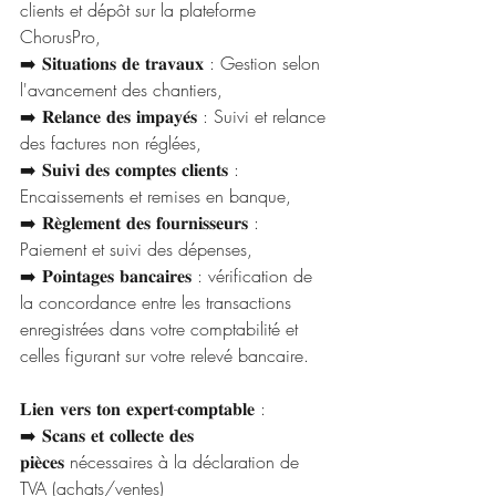
clients et dépôt sur la plateforme 
ChorusPro,
➡️ 𝐒𝐢𝐭𝐮𝐚𝐭𝐢𝐨𝐧𝐬 𝐝𝐞 𝐭𝐫𝐚𝐯𝐚𝐮𝐱 : Gestion selon 
l'avancement des chantiers,
➡️ 𝐑𝐞𝐥𝐚𝐧𝐜𝐞 𝐝𝐞𝐬 𝐢𝐦𝐩𝐚𝐲𝐞́𝐬 : Suivi et relance 
des factures non réglées,
➡️ 𝐒𝐮𝐢𝐯𝐢 𝐝𝐞𝐬 𝐜𝐨𝐦𝐩𝐭𝐞𝐬 𝐜𝐥𝐢𝐞𝐧𝐭𝐬 : 
Encaissements et remises en banque,
➡️ 𝐑𝐞̀𝐠𝐥𝐞𝐦𝐞𝐧𝐭 𝐝𝐞𝐬 𝐟𝐨𝐮𝐫𝐧𝐢𝐬𝐬𝐞𝐮𝐫𝐬 : 
Paiement et suivi des dépenses,
➡️ 𝐏𝐨𝐢𝐧𝐭𝐚𝐠𝐞𝐬 𝐛𝐚𝐧𝐜𝐚𝐢𝐫𝐞𝐬 : vérification de 
la concordance entre les transactions 
enregistrées dans votre comptabilité et 
celles figurant sur votre relevé bancaire. 
𝐋𝐢𝐞𝐧 𝐯𝐞𝐫𝐬 𝐭𝐨𝐧 𝐞𝐱𝐩𝐞𝐫𝐭-𝐜𝐨𝐦𝐩𝐭𝐚𝐛𝐥𝐞 : 
➡️ 𝐒𝐜𝐚𝐧𝐬 𝐞𝐭 𝐜𝐨𝐥𝐥𝐞𝐜𝐭𝐞 𝐝𝐞𝐬 
𝐩𝐢𝐞̀𝐜𝐞𝐬 nécessaires à la déclaration de 
TVA (achats/ventes)