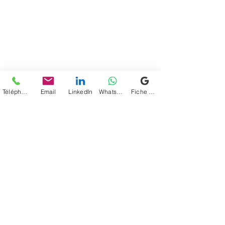
Téléphone
Email
LinkedIn
WhatsApp
Fiche d'établissement Google
https://www.linkedin.com/posts/nadege
fanfelle_praezcomptabilitaez-
gestioncomptable-supportpro-activity-
7285551379954229249-5b9q?
utm_source=share&utm_medium=member_
desktop