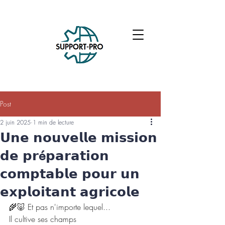
Post
2 juin 2025
1 min de lecture
𝗨𝗻𝗲 𝗻𝗼𝘂𝘃𝗲𝗹𝗹𝗲 𝗺𝗶𝘀𝘀𝗶𝗼𝗻
𝗱𝗲 𝗽𝗿é𝗽𝗮𝗿𝗮𝘁𝗶𝗼𝗻
𝗰𝗼𝗺𝗽𝘁𝗮𝗯𝗹𝗲 𝗽𝗼𝘂𝗿 𝘂𝗻
𝗲𝘅𝗽𝗹𝗼𝗶𝘁𝗮𝗻𝘁 𝗮𝗴𝗿𝗶𝗰𝗼𝗹𝗲
🌾🐷 Et pas n'importe lequel...
Il cultive ses champs