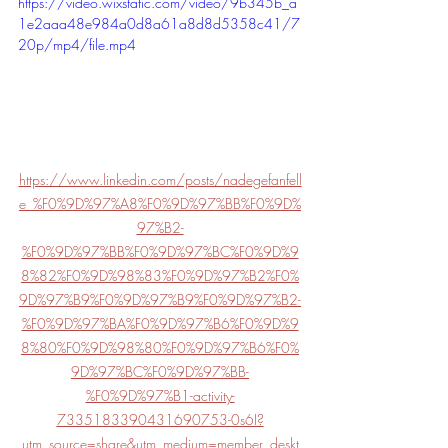
https://video.wixstatic.com/video/9b345b_a
1e2aaa48e984a0d8a61a8d8d5358c41/7
20p/mp4/file.mp4
https://www.linkedin.com/posts/nadegefanfell
e_%F0%9D%97%A8%F0%9D%97%BB%F0%9D%
97%B2-
%F0%9D%97%BB%F0%9D%97%BC%F0%9D%9
8%82%F0%9D%98%83%F0%9D%97%B2%F0%
9D%97%B9%F0%9D%97%B9%F0%9D%97%B2-
%F0%9D%97%BA%F0%9D%97%B6%F0%9D%9
8%80%F0%9D%98%80%F0%9D%97%B6%F0%
9D%97%BC%F0%9D%97%BB-
%F0%9D%97%B1-activity-
7335183390431690753-0s6I?
utm_source=share&utm_medium=member_deskt