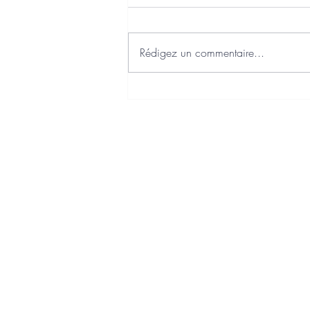
Rédigez un commentaire...
J'ai choisi Axonaut comme
Plateforme Agréée Facturation
Electronique
Charte qualité
Politique de confidentialité
Politique de cookies
Mentions légales