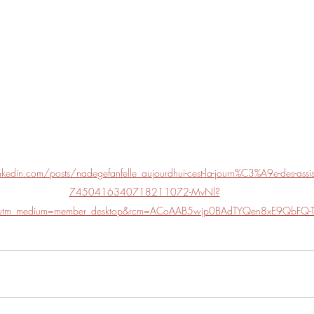
kedin.com/posts/nadegefanfelle_aujourdhui-cest-la-journ%C3%A9e-des-assist
7450416340718211072-MvNl?
e&utm_medium=member_desktop&rcm=ACoAAB5wjp0BAdTYQen8xE9QbFQ-