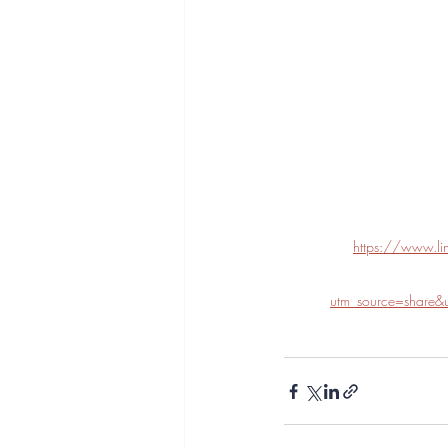
https://www.lin
utm_source=shar