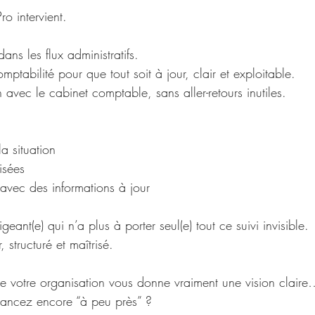
ro intervient. 
ans les flux administratifs. 
mptabilité pour que tout soit à jour, clair et exploitable. 
on avec le cabinet comptable, sans aller-retours inutiles. 
la situation
isées 
 avec des informations à jour 
igeant(e) qui n’a plus à porter seul(e) tout ce suivi invisible. 
, structuré et maîtrisé. 
ue votre organisation vous donne vraiment une vision claire
vancez encore “à peu près” ? 