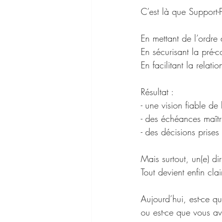
C’est là que Support-P
En mettant de l’ordre d
En sécurisant la pré-co
En facilitant la relati
Résultat : 
- une vision fiable de 
- des échéances maîtr
- des décisions prises
Mais surtout, un(e) dir
Tout devient enfin clair
Aujourd’hui, est-ce q
ou est-ce que vous a