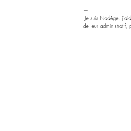
—
 Je suis Nadège, j’aide les entrepreneur(e)s et dirigeant(e)s de TPE/PME à reprendre le contrôle 
de leur administratif,