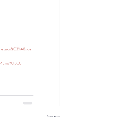
4le-aupr%C3%A8s-de-
T4EmaYUJpC0
Voir tout