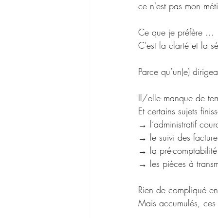
ce n'est pas mon méti
Ce que je préfère ... 
C’est la clarté et la 
Parce qu’un(e) dirig
Il/elle manque de tem
Et certains sujets fini
→ l’administratif cour
→ le suivi des facture
→ la pré-comptabilité
→ les pièces à trans
Rien de compliqué en 
Mais accumulés, ces s