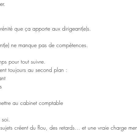
er. 
sérénité que ça apporte aux dirigeant(e)s. 
eant(e) ne manque pas de compétences. 
ps pour tout suivre. 
ssent toujours au second plan : 
ant 
s 
 
mettre au cabinet comptable 
soi. 
ujets créent du flou, des retards… et une vraie charge men