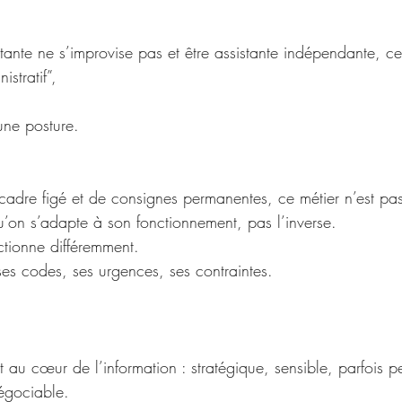
stante ne s’improvise pas et être assistante indépendante, c
istratif”,
 une posture.
cadre figé et de consignes permanentes, ce métier n’est pas 
u’on s’adapte à son fonctionnement, pas l’inverse.
tionne différemment.
es codes, ses urgences, ses contraintes.
nt au cœur de l’information : stratégique, sensible, parfois p
égociable.