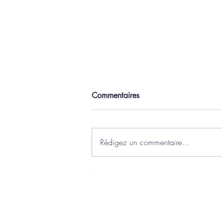
Commentaires
Rédigez un commentaire...
J'ai choisi Axonaut comme
Plateforme Agréée Facturation
Electronique
Charte qualité
Politique de confidentialité