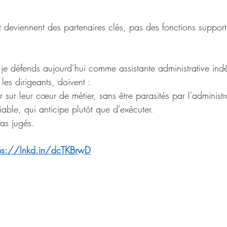
t deviennent des partenaires clés, pas des fonctions support
e je défends aujourd’hui comme assistante administrative in
les dirigeants, doivent :
r sur leur cœur de métier, sans être parasités par l’administra
iable, qui anticipe plutôt que d’exécuter.
pas jugés.
tps://lnkd.in/dcTKBrwD