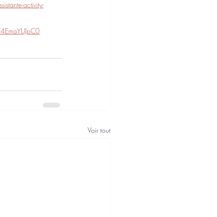
tante-activity-
T4EmaYUJpC0
Voir tout