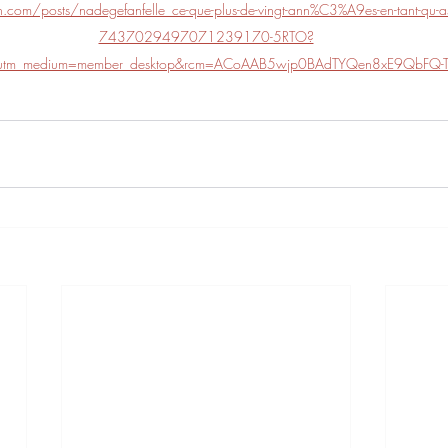
.com/posts/nadegefanfelle_ce-que-plus-de-vingt-ann%C3%A9es-en-tant-qu-assis
7437029497071239170-5RTO?
e&utm_medium=member_desktop&rcm=ACoAAB5wjp0BAdTYQen8xE9QbFQ-