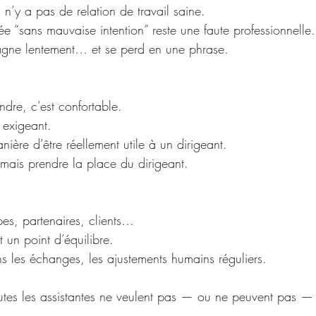
l n’y a pas de relation de travail saine.
e “sans mauvaise intention” reste une faute professionnelle.
agne lentement… et se perd en une phrase.
dre, c’est confortable.
s exigeant.
nière d’être réellement utile à un dirigeant.
mais prendre la place du dirigeant.
pes, partenaires, clients…
t un point d’équilibre.
s les échanges, les ajustements humains réguliers.
toutes les assistantes ne veulent pas — ou ne peuvent pas 