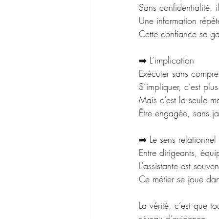
Sans confidentialité, i
Une information répété
Cette confiance se g
➡️ L’implication
Exécuter sans compren
S’impliquer, c’est plu
Mais c’est la seule ma
Être engagée, sans ja
➡️ Le sens relationnel
Entre dirigeants, équi
L’assistante est souven
Ce métier se joue dan
La vérité, c’est que 
niveau d’exigence.