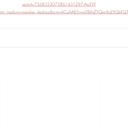
activity-7368523073861431297-AwFV?
e&utm_medium=member_desktop&rcm=ACoAAB5wjp0BAdTYQen8xE9QbFQ-