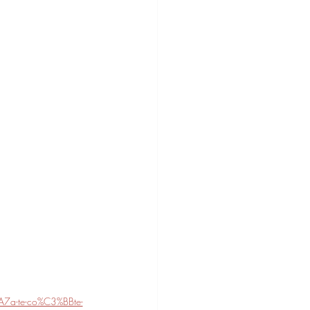
A7a-te-co%C3%BBte-