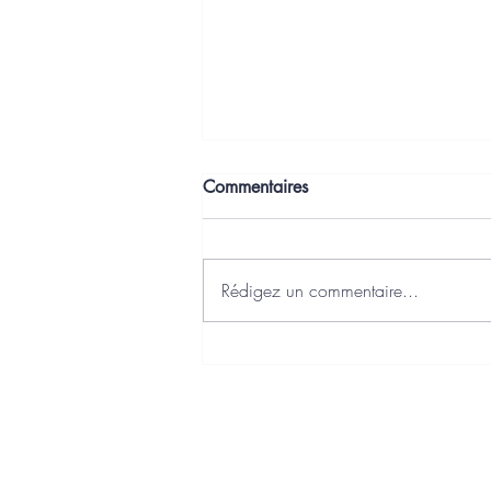
Commentaires
Rédigez un commentaire...
J'ai choisi Axonaut comme
Plateforme Agréée Facturation
Electronique
Charte qualité
Politique de confidentialité
Politique de cookies