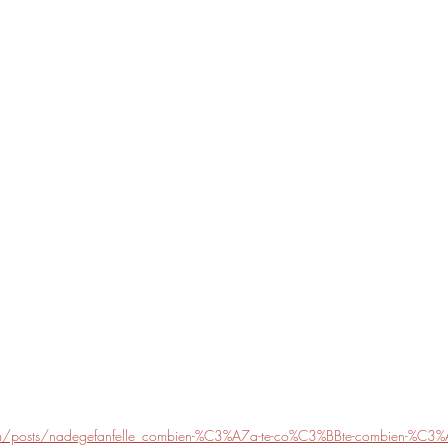
om/posts/nadegefanfelle_combien-%C3%A7a-te-co%C3%BBte-combien-%C3%