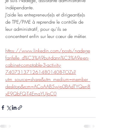
Je suis Nadège, assistante administrative 
indépendante.
J’aide les entrepreneur(e)s et dirigeant(e)s 
de TPE/PME à reprendre le contrôle de 
leur administratif, pour qu'ils se 
concentrent enfin sur leur cœur de métier.
https://www.linkedin.com/posts/nadege
fanfelle_d%C3%A9but-dann%C3%A9e-en-
cabinet-comptable-3-activity-
7407313712614801408-TOZs?
utm_source=share&utm_medium=member_
desktop&rcm=ACoAAB5wjp0BAdTYQen8
xE9QbFQ-T4EmaYUJpC0