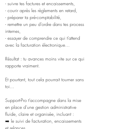
- suivre tes factures et encaissements,
- courir après les règlements en retard,
- préparer ta pré-comptabilité,
- remettre un peu d’ordre dans tes process 
internes,
- essayer de comprendre ce qui t’attend 
avec la facturation électronique…
Résultat : tu avances moins vite sur ce qui 
rapporte vraiment.
Et pourtant, tout cela pourrait tourner sans 
toi...
Support-Pro t’accompagne dans la mise 
en place d’une gestion administrative 
fluide, claire et organisée, incluant :
➡️ le suivi de facturation, encaissements 
et relances,