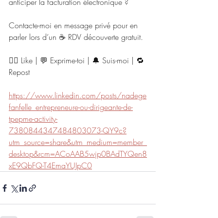
anticiper la facturation électronique ?
Contacte-moi en message privé pour en 
parler lors d’un ☕ RDV découverte gratuit.
👍🏻 Like | 💬 Exprime-toi | 🔔 Suis-moi | 🔁 
Repost
https://www.linkedin.com/posts/nadege
fanfelle_entrepreneure-ou-dirigeante-de-
tpepme-activity-
7380844347484803073-QY9c?
utm_source=share&utm_medium=member_
desktop&rcm=ACoAAB5wjp0BAdTYQen8
xE9QbFQ-T4EmaYUJpC0