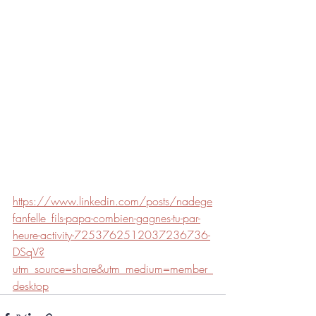
https://www.linkedin.com/posts/nadege
fanfelle_fils-papa-combien-gagnes-tu-par-
heure-activity-7253762512037236736-
DSqV?
utm_source=share&utm_medium=member_
desktop