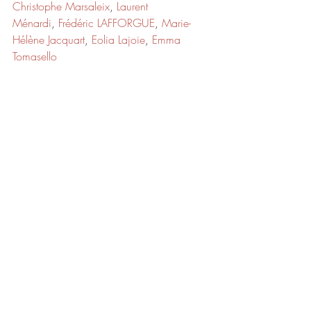
Christophe Marsaleix
, 
Laurent 
Ménardi
, 
Frédéric LAFFORGUE
, 
Marie-
Hélène Jacquart
, 
Eolia Lajoie
, 
Emma 
Tomasello