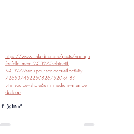
https://www.linkedin.com/posts/nadege
fanfelle_merci-%C3%A0-objectif-
r%C3%A9seau-pour-son-accueil-activity-
7265374522508267520-of_8?
utm_source=share&utm_medium=member_
desktop