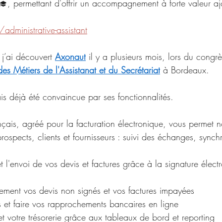
‍🎓, permettant d'offrir un accompagnement à forte valeur 
dministrative-assistant
, j’ai découvert 
Axonaut
 il y a plusieurs mois, lors du congr
es Métiers de l'Assistanat et du Secrétariat
 à Bordeaux. 
avais déjà été convaincue par ses fonctionnalités.
çais, agréé pour la facturation électronique, vous permet 
rospects, clients et fournisseurs : suivi des échanges, synch
 et l'envoi de vos devis et factures grâce à la signature élect
ement vos devis non signés et vos factures impayées
s et faire vos rapprochements bancaires en ligne
é et votre trésorerie grâce aux tableaux de bord et reporting 