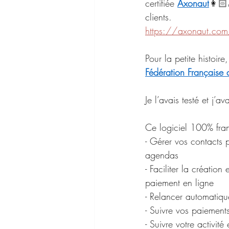
certifiée 
Axonaut
👩🏻
clients. 
https://axonaut.com/a
Pour la petite histoire
Fédération Française d
Je l’avais testé et j’
Ce logiciel 100% fran
- Gérer vos contacts p
agendas
- Faciliter la création
paiement en ligne
- Relancer automatiqu
- Suivre vos paiement
- Suivre votre activit