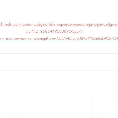
inkedin.com/posts/nadegefanfelle_depuis-cette-semaine-jai-la-joie-de-figurer-a
7377219585449680896-0pp7?
e&utm_medium=member_desktop&rcm=ACoAAB5wjp0BAdTYQen8xE9QbFQ-