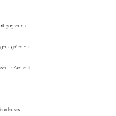
 
tait gagner du 
tageux grâce au 
ssenti : Axonaut 
border ses 