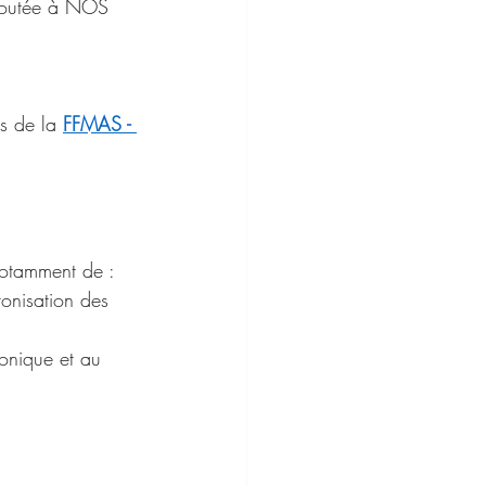
ajoutée à NOS 
ès de la 
FFMAS - 
notamment de :
ronisation des 
ronique et au 