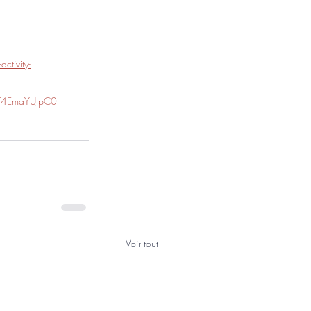
ctivity-
T4EmaYUJpC0
Voir tout