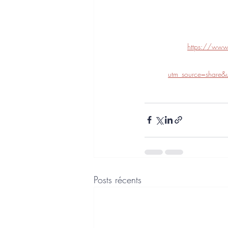
https://www.l
utm_source=shar
Posts récents