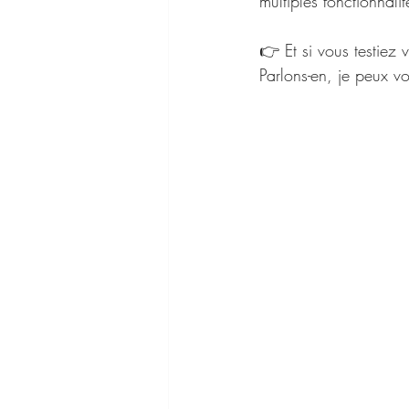
multiples fonctionnalit
👉 Et si vous testiez 
Parlons-en, je peux v