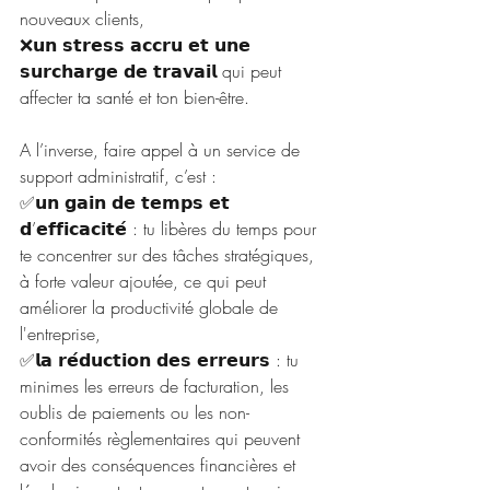
nouveaux clients,
❌𝘂𝗻 𝘀𝘁𝗿𝗲𝘀𝘀 𝗮𝗰𝗰𝗿𝘂 𝗲𝘁 𝘂𝗻𝗲 
𝘀𝘂𝗿𝗰𝗵𝗮𝗿𝗴𝗲 𝗱𝗲 𝘁𝗿𝗮𝘃𝗮𝗶𝗹 qui peut 
affecter ta santé et ton bien-être.
A l’inverse, faire appel à un service de 
support administratif, c’est : 
✅𝘂𝗻 𝗴𝗮𝗶𝗻 𝗱𝗲 𝘁𝗲𝗺𝗽𝘀 𝗲𝘁 
𝗱’𝗲𝗳𝗳𝗶𝗰𝗮𝗰𝗶𝘁𝗲́ : tu libères du temps pour 
te concentrer sur des tâches stratégiques, 
à forte valeur ajoutée, ce qui peut 
améliorer la productivité globale de 
l'entreprise,
✅𝗹𝗮 𝗿𝗲́𝗱𝘂𝗰𝘁𝗶𝗼𝗻 𝗱𝗲𝘀 𝗲𝗿𝗿𝗲𝘂𝗿𝘀 : tu 
minimes les erreurs de facturation, les 
oublis de paiements ou les non-
conformités règlementaires qui peuvent 
avoir des conséquences financières et 