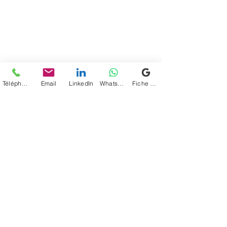
Téléphone
Email
LinkedIn
WhatsApp
Fiche d'établissement Google
https://www.linkedin.com/posts/nadege
fanfelle_jeramenmafraise-activity-
7264304191966228480-eOk2?
utm_source=share&utm_medium=member_
desktop