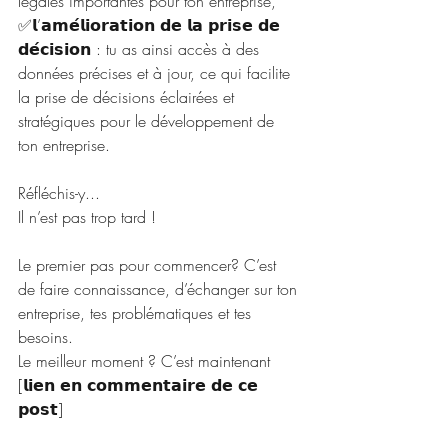
légales importantes pour ton entreprise,
✅𝗹’𝗮𝗺𝗲́𝗹𝗶𝗼𝗿𝗮𝘁𝗶𝗼𝗻 𝗱𝗲 𝗹𝗮 𝗽𝗿𝗶𝘀𝗲 𝗱𝗲 
𝗱𝗲́𝗰𝗶𝘀𝗶𝗼𝗻 : tu as ainsi accès à des 
données précises et à jour, ce qui facilite 
la prise de décisions éclairées et 
stratégiques pour le développement de 
ton entreprise.
Réfléchis-y...
Il n’est pas trop tard !
Le premier pas pour commencer? C’est 
de faire connaissance, d’échanger sur ton 
entreprise, tes problématiques et tes 
besoins.
Le meilleur moment ? C’est maintenant 
[𝗹𝗶𝗲𝗻 𝗲𝗻 𝗰𝗼𝗺𝗺𝗲𝗻𝘁𝗮𝗶𝗿𝗲 𝗱𝗲 𝗰𝗲 
𝗽𝗼𝘀𝘁]