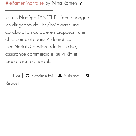
#JeRamenMaFraise
 by Nina Ramen 🍓 
----------------------------------------------------
Je suis Nadège FANFELLE, j'accompagne 
les dirigeants de TPE/PME dans une 
collaboration durable en proposant une 
offre complète dans 4 domaines 
(secrétariat & gestion administrative, 
assistance commerciale, suivi RH et 
préparation comptable)
👍🏻 Like | 💬 Exprime-toi | 🔔 Suis-moi | 🔁 
Repost