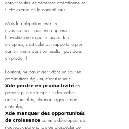
couvrir toutes les dépenses opérationnelles.
Cette excuse on la connaît tous ....
Mais la délégation reste un 
investissement, pas une dépense ! 
L’investissement que tu fais sur ton 
entreprise, c’est celui qui rapporte le plus 
car tu investis dans un résultat, pas dans 
un produit !
Pourtant, ne pas investir dans un soutien 
administratif régulier, c’est risquer : 
❌𝗱𝗲 𝗽𝗲𝗿𝗱𝗿𝗲 𝗲𝗻 𝗽𝗿𝗼𝗱𝘂𝗰𝘁𝗶𝘃𝗶𝘁𝗲́ en 
passant plus de temps sur des tâches 
opérationnelles, chronophages et non 
rentables,
❌𝗱𝗲 𝗺𝗮𝗻𝗾𝘂𝗲𝗿 𝗱𝗲𝘀 𝗼𝗽𝗽𝗼𝗿𝘁𝘂𝗻𝗶𝘁𝗲́𝘀 
𝗱𝗲 𝗰𝗿𝗼𝗶𝘀𝘀𝗮𝗻𝗰𝗲 comme développer de 
nouveaux partenariats ou prospecter de 