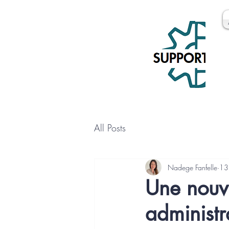
All Posts
Nadege Fanfelle
13
Une nouve
administra