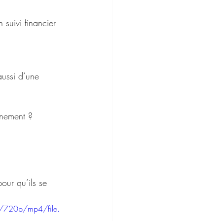
suivi financier
aussi d’une 
inement ?
our qu’ils se 
/720p/mp4/file.