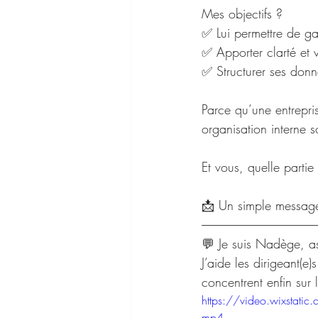
Mes objectifs ?
✅ Lui permettre de ga
✅ Apporter clarté et v
✅ Structurer ses donn
Parce qu’une entrepri
organisation interne s
Et vous, quelle parti
📩 Un simple message 
------------------------------------------------------
💬 Je suis Nadège, as
J’aide les dirigeant(e
concentrent enfin sur 
https://video.wixst
mp4