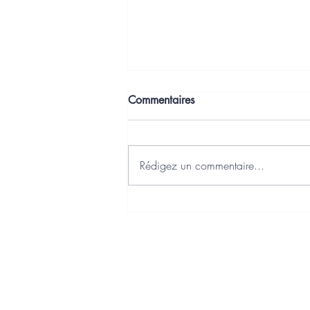
Commentaires
Rédigez un commentaire...
J'ai choisi Axonaut comme
Plateforme Agréée Facturation
Electronique
Charte qualité
Politique de confidentialité
Politique de cookies
Mentions légales