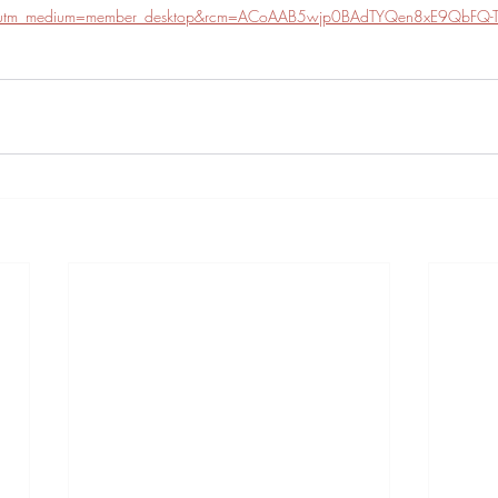
e&utm_medium=member_desktop&rcm=ACoAAB5wjp0BAdTYQen8xE9QbFQ-