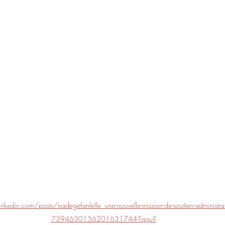
kedin.com/posts/nadegefanfelle_une-nouvelle-mission-de-soutien-administratif
7394630156201631744-Tqqu?