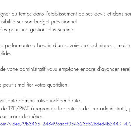
gner du temps dans l’établissement de ses devis et dans son 
isibilité sur son budget prévisionnel
ées pour une gestion plus sereine
se performante a besoin d’un savoir-faire technique… mais 
olide.
e de votre administratif vous empêche encore d’avancer sere
peut simplifier votre quotidien.
------------------
sistante administrative indépendante.
)s de TPE/PME à reprendre le contrôle de leur administratif, p
leur cœur de métier.
atic.com/video/9b345b_24849caaaf3b4323ab2bded4b5449147