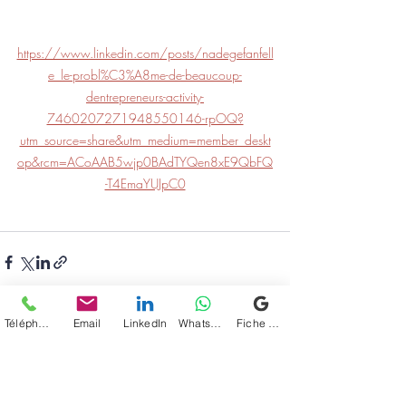
https://www.linkedin.com/posts/nadegefanfell
e_le-probl%C3%A8me-de-beaucoup-
dentrepreneurs-activity-
7460207271948550146-rpOQ?
utm_source=share&utm_medium=member_deskt
op&rcm=ACoAAB5wjp0BAdTYQen8xE9QbFQ
-T4EmaYUJpC0
Téléphone
Email
LinkedIn
WhatsApp
Fiche d'établissement Google
Posts récents
Voir tout