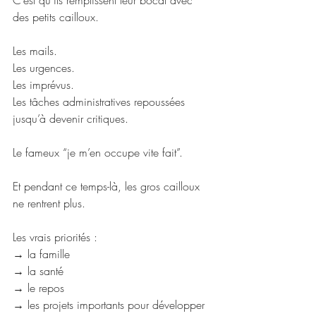
C’est qu’ils remplissent leur bocal avec 
des petits cailloux.
Les mails.
Les urgences.
Les imprévus.
Les tâches administratives repoussées 
jusqu’à devenir critiques.
Le fameux “je m’en occupe vite fait”.
Et pendant ce temps-là, les gros cailloux 
ne rentrent plus.
Les vrais priorités :
→ la famille
→ la santé
→ le repos
→ les projets importants pour développer 