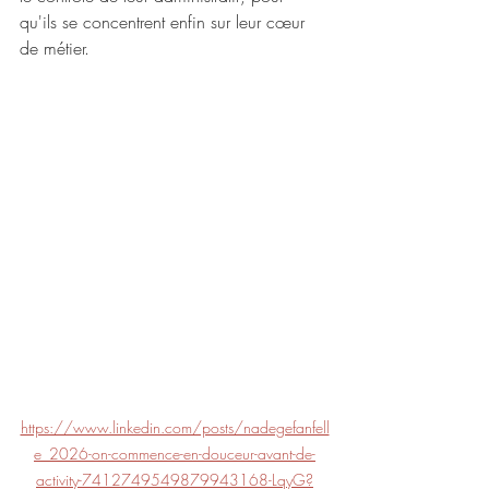
qu'ils se concentrent enfin sur leur cœur 
de métier.
https://www.linkedin.com/posts/nadegefanfell
e_2026-on-commence-en-douceur-avant-de-
activity-7412749549879943168-LqyG?