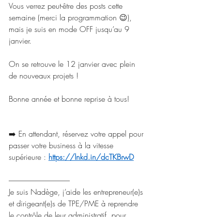
Vous verrez peut-être des posts cette 
semaine (merci la programmation 😉), 
mais je suis en mode OFF jusqu’au 9 
janvier.
On se retrouve le 12 janvier avec plein 
de nouveaux projets !
Bonne année et bonne reprise à tous!
➡️ En attendant, réservez votre appel pour 
passer votre business à la vitesse 
supérieure : 
https://lnkd.in/dcTKBrwD
------------------------------------------
Je suis Nadège, j’aide les entrepreneur(e)s 
et dirigeant(e)s de TPE/PME à reprendre 
le contrôle de leur administratif, pour 