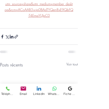
utm_source=share&utm_medium=member_deskt
op&rcm=ACoAAB5wjp0BAdTYQen8xE9QbFQ
-T4EmaYUJpC0
Posts récents
Voir tout
Téléphone
Email
LinkedIn
WhatsApp
Fiche d'établissement Google