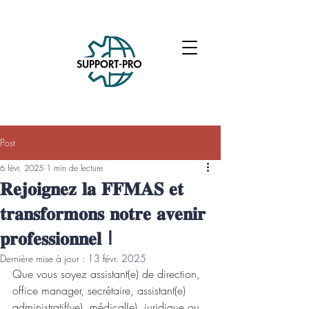
Post
6 févr. 2025
1 min de lecture
𝐑𝐞𝐣𝐨𝐢𝐠𝐧𝐞𝐳 𝐥𝐚 𝐅𝐅𝐌𝐀𝐒 𝐞𝐭
𝐭𝐫𝐚𝐧𝐬𝐟𝐨𝐫𝐦𝐨𝐧𝐬 𝐧𝐨𝐭𝐫𝐞 𝐚𝐯𝐞𝐧𝐢𝐫
𝐩𝐫𝐨𝐟𝐞𝐬𝐬𝐢𝐨𝐧𝐧𝐞𝐥 !
Dernière mise à jour :
13 févr. 2025
Que vous soyez assistant(e) de direction, 
office manager, secrétaire, assistant(e) 
administratif(ve), médical(e), juridique ou 