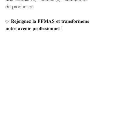
de production 
-> 𝐑𝐞𝐣𝐨𝐢𝐠𝐧𝐞𝐳 𝐥𝐚 𝐅𝐅𝐌𝐀𝐒 𝐞𝐭 𝐭𝐫𝐚𝐧𝐬𝐟𝐨𝐫𝐦𝐨𝐧𝐬 
𝐧𝐨𝐭𝐫𝐞 𝐚𝐯𝐞𝐧𝐢𝐫 𝐩𝐫𝐨𝐟𝐞𝐬𝐬𝐢𝐨𝐧𝐧𝐞𝐥 !