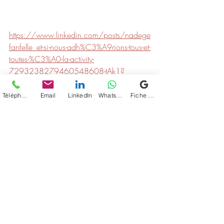
https://www.linkedin.com/posts/nadege
fanfelle_et-si-nous-adh%C3%A9rions-tous-et-
toutes-%C3%A0-la-activity-
7293238279460548608-tAk1?
utm_source=share&utm_medium=member_
desktop
Téléphone
Email
LinkedIn
WhatsApp
Fiche d'établissement Google
Posts récents
Voir tout