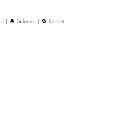
toi | 🔔 Suis-moi | 🔁 Repost