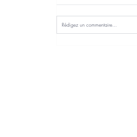
Rédigez un commentaire...
J'ai choisi Axonaut comme
Plateforme Agréée Facturation
Electronique
Charte qualité
Politique de confidentialité
Politique de cookies
Mentions légales