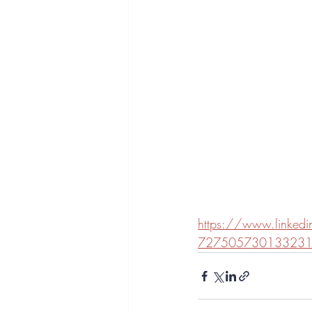
https://www.linkedin.c
72750573013323161