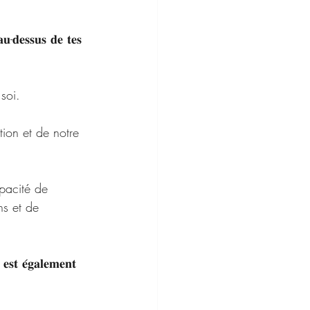
-𝐝𝐞𝐬𝐬𝐮𝐬 𝐝𝐞 𝐭𝐞𝐬 
soi. 
ion et de notre 
pacité de 
ns et de 
𝐞𝐬𝐭 𝐞́𝐠𝐚𝐥𝐞𝐦𝐞𝐧𝐭 