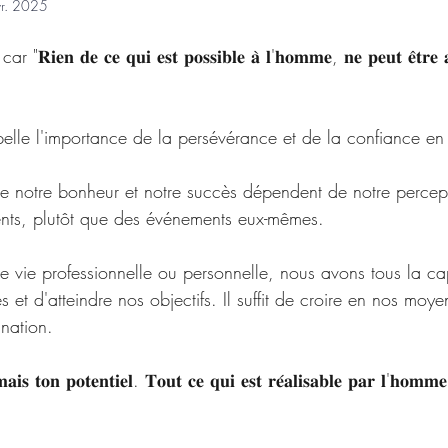
vr. 2025
 
𝐧 𝐝𝐞 𝐜𝐞 𝐪𝐮𝐢 𝐞𝐬𝐭 𝐩𝐨𝐬𝐬𝐢𝐛𝐥𝐞 𝐚̀ 𝐥'𝐡𝐨𝐦𝐦𝐞, 𝐧𝐞 𝐩𝐞𝐮𝐭 𝐞̂𝐭𝐫𝐞 𝐚𝐮
pelle l'importance de la persévérance et de la confiance en 
e notre bonheur et notre succès dépendent de notre percept
nts, plutôt que des événements eux-mêmes.
e vie professionnelle ou personnelle, nous avons tous la ca
s et d'atteindre nos objectifs. Il suffit de croire en nos moye
ination.
𝐢𝐬 𝐭𝐨𝐧 𝐩𝐨𝐭𝐞𝐧𝐭𝐢𝐞𝐥. 𝐓𝐨𝐮𝐭 𝐜𝐞 𝐪𝐮𝐢 𝐞𝐬𝐭 𝐫𝐞́𝐚𝐥𝐢𝐬𝐚𝐛𝐥𝐞 𝐩𝐚𝐫 𝐥'𝐡𝐨𝐦𝐦𝐞 