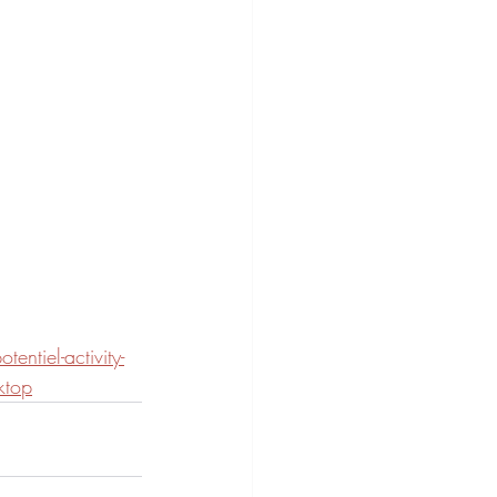
entiel-activity-
ktop