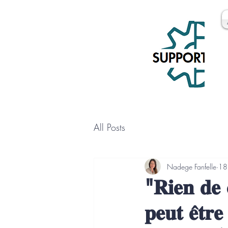
All Posts
Nadege Fanfelle
18
"𝐑𝐢𝐞𝐧 𝐝𝐞 
𝐩𝐞𝐮𝐭 𝐞̂𝐭𝐫