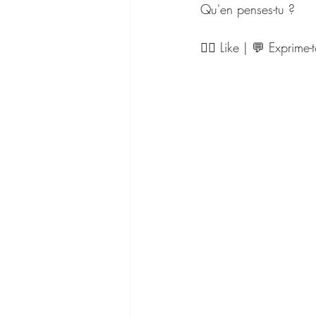
Qu'en penses-tu ?
👍🏻 Like | 💬 Exprime-