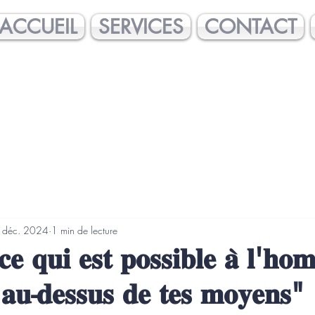
ACCUEIL
SERVICES
CONTACT
 déc. 2024
1 min de lecture
𝐞 𝐪𝐮𝐢 𝐞𝐬𝐭 𝐩𝐨𝐬𝐬𝐢𝐛𝐥𝐞 𝐚̀ 𝐥'𝐡𝐨
 𝐚𝐮-𝐝𝐞𝐬𝐬𝐮𝐬 𝐝𝐞 𝐭𝐞𝐬 𝐦𝐨𝐲𝐞𝐧𝐬"