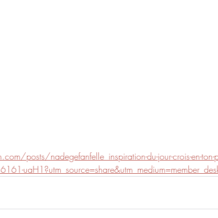
om/posts/nadegefanfelle_inspiration-du-jour-crois-en-ton-pot
61-uaH1?utm_source=share&utm_medium=member_des