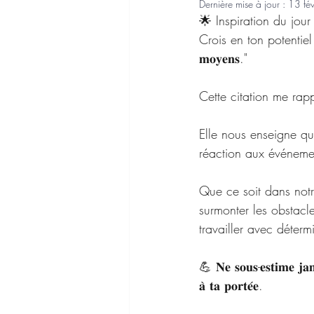
Dernière mise à jour :
13 fé
🌟 Inspiration du jour
Crois en ton potentiel car "𝐑𝐢
𝐦𝐨𝐲𝐞𝐧𝐬."
Cette citation me rap
Elle nous enseigne qu
réaction aux événeme
Que ce soit dans notr
surmonter les obstacle
travailler avec déterm
💪 𝐍𝐞 𝐬𝐨𝐮𝐬-𝐞𝐬𝐭𝐢𝐦𝐞 𝐣𝐚𝐦
𝐚̀ 𝐭𝐚 𝐩𝐨𝐫𝐭𝐞́𝐞.