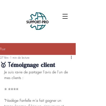
Post
27 févr.
1 min de lecture
🥇 T𝐞́𝐦𝐨𝐢𝐠𝐧𝐚𝐠𝐞 𝐜𝐥𝐢𝐞𝐧𝐭
Je suis ravie de partager l'avis de l'un de 
mes clients :
⭐ ⭐⭐⭐⭐
"Nadège Fanfelle m’a fait gagner un 