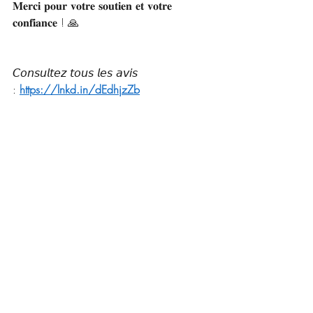
𝐌𝐞𝐫𝐜𝐢 𝐩𝐨𝐮𝐫 𝐯𝐨𝐭𝐫𝐞 𝐬𝐨𝐮𝐭𝐢𝐞𝐧 𝐞𝐭 𝐯𝐨𝐭𝐫𝐞 
𝐜𝐨𝐧𝐟𝐢𝐚𝐧𝐜𝐞 ! 🙏
𝘊𝘰𝘯𝘴𝘶𝘭𝘵𝘦𝘻 𝘵𝘰𝘶𝘴 𝘭𝘦𝘴 𝘢𝘷𝘪𝘴 
: 
https://lnkd.in/dEdhjzZb