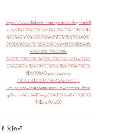
https://www.linkedin.com/posts/nadegefanfell
e_t%F0%9D%90%9E%F0%9D%90%A6%F0%9D
%90%A8%F0%9D%90%A2%F0%9D%90%A0%F
0%9D%90%A7%F0%9D%90%9A%F0%9D%90%
A0%F0%9D%90%9E-
%F0%9D%90%9C%F0%9D%90%A5%F0%9D%9
0%A2%F0%9D%90%9E%F0%9D%90%A7%F0%
9D%90%AD-je-suis-activity-
7432681000779845632-Z7uj?
utm_source=share&utm_medium=member_deskt
op&rcm=ACoAAB5wjp0BAdTYQen8xE9QbFQ
-T4EmaYUJpC0