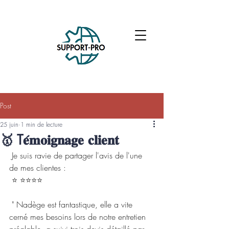
Post
25 juin
1 min de lecture
🥇 T𝐞́𝐦𝐨𝐢𝐠𝐧𝐚𝐠𝐞 𝐜𝐥𝐢𝐞𝐧𝐭
 Je suis ravie de partager l'avis de l'une 
de mes clientes :
 ⭐ ⭐⭐⭐⭐
 " Nadège est fantastique, elle a vite 
cerné mes besoins lors de notre entretien 