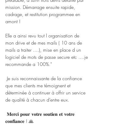
préalable, a suivi trois devis détaillé par 
mission. Démarrage ensuite rapide, 
cadrage, et restitution programmee en 
amont !
Elle a ainsi revu tout l organisation de 
mon drive et de mes mails ( 10 ans de 
mails a traiter ....), mise en place d un 
logiciel de mots de passe secure etc ....je 
recommande a 100%."
 Je suis reconnaissante de la confiance 
que mes clients me témoignent et 
déterminée à continuer à offrir un service 
de qualité à chacun d’entre eux.
 𝐌𝐞𝐫𝐜𝐢 𝐩𝐨𝐮𝐫 𝐯𝐨𝐭𝐫𝐞 𝐬𝐨𝐮𝐭𝐢𝐞𝐧 𝐞𝐭 𝐯𝐨𝐭𝐫𝐞 
𝐜𝐨𝐧𝐟𝐢𝐚𝐧𝐜𝐞 ! 🙏