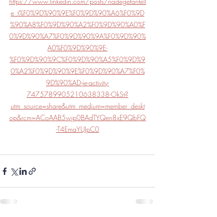
https://www.linkedin.com/posts/nadegefanfell
e_t%F0%9D%90%9E%F0%9D%90%A6%F0%9D
%90%A8%F0%9D%90%A2%F0%9D%90%A0%F
0%9D%90%A7%F0%9D%90%9A%F0%9D%90%
A0%F0%9D%90%9E-
%F0%9D%90%9C%F0%9D%90%A5%F0%9D%9
0%A2%F0%9D%90%9E%F0%9D%90%A7%F0%
9D%90%AD-je-activity-
7475789905210638338-OkSt?
utm_source=share&utm_medium=member_deskt
op&rcm=ACoAAB5wjp0BAdTYQen8xE9QbFQ
-T4EmaYUJpC0