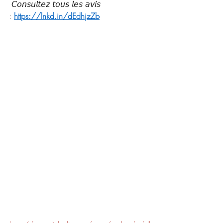
 𝘊𝘰𝘯𝘴𝘶𝘭𝘵𝘦𝘻 𝘵𝘰𝘶𝘴 𝘭𝘦𝘴 𝘢𝘷𝘪𝘴 
: 
https://lnkd.in/dEdhjzZb