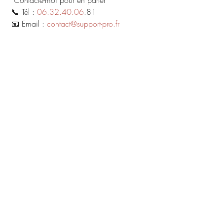
  Contacte-moi pour en parler
 📞 Tél : 
06.32.40.06
.81
 📧 Email : 
contact@support-pro.fr