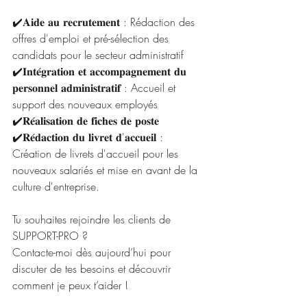
✔️𝐀𝐢𝐝𝐞 𝐚𝐮 𝐫𝐞𝐜𝐫𝐮𝐭𝐞𝐦𝐞𝐧𝐭 : Rédaction des 
offres d'emploi et pré-sélection des 
candidats pour le secteur administratif
✔️𝐈𝐧𝐭𝐞́𝐠𝐫𝐚𝐭𝐢𝐨𝐧 𝐞𝐭 𝐚𝐜𝐜𝐨𝐦𝐩𝐚𝐠𝐧𝐞𝐦𝐞𝐧𝐭 𝐝𝐮 
𝐩𝐞𝐫𝐬𝐨𝐧𝐧𝐞𝐥 𝐚𝐝𝐦𝐢𝐧𝐢𝐬𝐭𝐫𝐚𝐭𝐢𝐟 : Accueil et 
support des nouveaux employés
✔️𝐑𝐞́𝐚𝐥𝐢𝐬𝐚𝐭𝐢𝐨𝐧 𝐝𝐞 𝐟𝐢𝐜𝐡𝐞𝐬 𝐝𝐞 𝐩𝐨𝐬𝐭𝐞 
✔️𝐑𝐞́𝐝𝐚𝐜𝐭𝐢𝐨𝐧 𝐝𝐮 𝐥𝐢𝐯𝐫𝐞𝐭 𝐝'𝐚𝐜𝐜𝐮𝐞𝐢𝐥 : 
Création de livrets d'accueil pour les 
nouveaux salariés et mise en avant de la 
culture d'entreprise.
Tu souhaites rejoindre les clients de 
SUPPORT-PRO ? 
Contacte-moi dès aujourd’hui pour 
discuter de tes besoins et découvrir 
comment je peux t’aider !