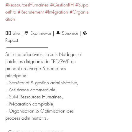
#RessourcesHumaines
#GestionRH
#Supp
ortPro
#Recrutement
#Intégration
#Organis
ation
👍🏻 Like | 💬 Exprime-toi | 🔔 Suis-moi | 🔁 
Repost
 -----------------------------------------------
Si tu me découvres, je suis Nadège, et 
j’aide les dirigeants de TPE/PME en 
prenant en charge 5 domaines 
principaux : 
 - Secrétariat & gestion administrative, 
 - Assistance commerciale, 
 - Suivi Ressources Humaines,
 - Préparation comptable,
 - Organisation & Optimisation des 
process administratifs.