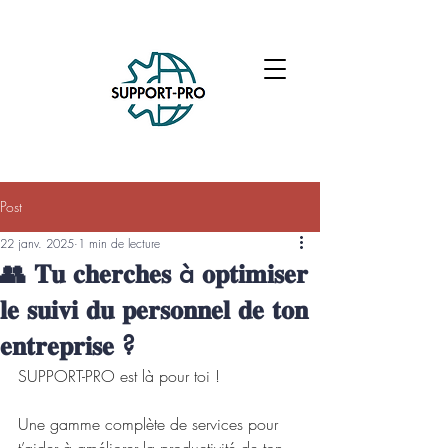
Post
22 janv. 2025
1 min de lecture
👥 𝐓𝐮 𝐜𝐡𝐞𝐫𝐜𝐡𝐞𝐬 à 𝐨𝐩𝐭𝐢𝐦𝐢𝐬𝐞𝐫
𝐥𝐞 𝐬𝐮𝐢𝐯𝐢 𝐝𝐮 𝐩𝐞𝐫𝐬𝐨𝐧𝐧𝐞𝐥 𝐝𝐞 𝐭𝐨𝐧
𝐞𝐧𝐭𝐫𝐞𝐩𝐫𝐢𝐬𝐞 ?
SUPPORT-PRO est là pour toi !
Une gamme complète de services pour 