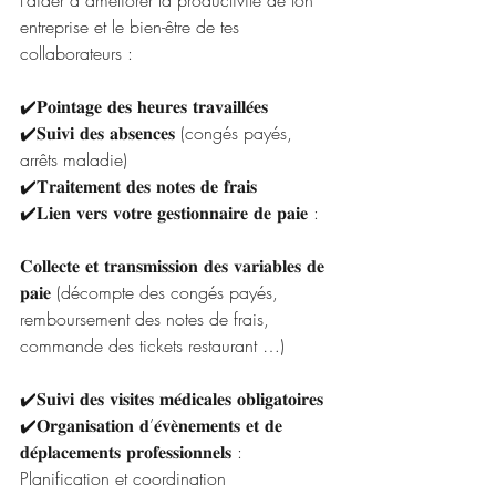
t’aider à améliorer la productivité de ton 
entreprise et le bien-être de tes 
collaborateurs :
✔️𝐏𝐨𝐢𝐧𝐭𝐚𝐠𝐞 𝐝𝐞𝐬 𝐡𝐞𝐮𝐫𝐞𝐬 𝐭𝐫𝐚𝐯𝐚𝐢𝐥𝐥𝐞́𝐞𝐬
✔️𝐒𝐮𝐢𝐯𝐢 𝐝𝐞𝐬 𝐚𝐛𝐬𝐞𝐧𝐜𝐞𝐬 (congés payés, 
arrêts maladie)
✔️𝐓𝐫𝐚𝐢𝐭𝐞𝐦𝐞𝐧𝐭 𝐝𝐞𝐬 𝐧𝐨𝐭𝐞𝐬 𝐝𝐞 𝐟𝐫𝐚𝐢𝐬
✔️𝐋𝐢𝐞𝐧 𝐯𝐞𝐫𝐬 𝐯𝐨𝐭𝐫𝐞 𝐠𝐞𝐬𝐭𝐢𝐨𝐧𝐧𝐚𝐢𝐫𝐞 𝐝𝐞 𝐩𝐚𝐢𝐞 : 
𝐂𝐨𝐥𝐥𝐞𝐜𝐭𝐞 𝐞𝐭 𝐭𝐫𝐚𝐧𝐬𝐦𝐢𝐬𝐬𝐢𝐨𝐧 𝐝𝐞𝐬 𝐯𝐚𝐫𝐢𝐚𝐛𝐥𝐞𝐬 𝐝𝐞 
𝐩𝐚𝐢𝐞 (décompte des congés payés, 
remboursement des notes de frais, 
commande des tickets restaurant …)
✔️𝐒𝐮𝐢𝐯𝐢 𝐝𝐞𝐬 𝐯𝐢𝐬𝐢𝐭𝐞𝐬 𝐦𝐞́𝐝𝐢𝐜𝐚𝐥𝐞𝐬 𝐨𝐛𝐥𝐢𝐠𝐚𝐭𝐨𝐢𝐫𝐞𝐬
✔️𝐎𝐫𝐠𝐚𝐧𝐢𝐬𝐚𝐭𝐢𝐨𝐧 𝐝’𝐞́𝐯𝐞̀𝐧𝐞𝐦𝐞𝐧𝐭𝐬 𝐞𝐭 𝐝𝐞 
𝐝𝐞́𝐩𝐥𝐚𝐜𝐞𝐦𝐞𝐧𝐭𝐬 𝐩𝐫𝐨𝐟𝐞𝐬𝐬𝐢𝐨𝐧𝐧𝐞𝐥𝐬 : 
Planification et coordination 