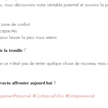
s, nous découvrons notre véritable potentiel et ouvrons la p
a zone de confort. 
 capacités. 
pour laisser la peur nous retenir.
𝐥𝐚 𝐭𝐫𝐨𝐮𝐢𝐥𝐥𝐞 !"
sque ce n’était pas de tenter quelque chose de nouveau mais 
 𝐯𝐚𝐬-𝐭𝐮 𝐚𝐟𝐟𝐫𝐨𝐧𝐭𝐞𝐫 𝐚𝐮𝐣𝐨𝐮𝐫𝐝'𝐡𝐮𝐢 ? 
ppementPersonnel
#ConfianceEnSoi
#Entrepreneuriat