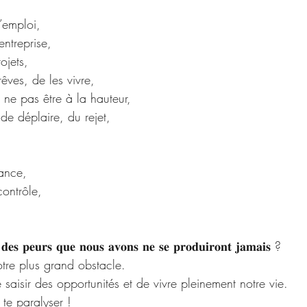
’emploi, 
ntreprise, 
ojets, 
rêves, de les vivre,
 ne pas être à la hauteur,
de déplaire, du rejet,
iance,
contrôle,
𝐞𝐬 𝐩𝐞𝐮𝐫𝐬 𝐪𝐮𝐞 𝐧𝐨𝐮𝐬 𝐚𝐯𝐨𝐧𝐬 𝐧𝐞 𝐬𝐞 𝐩𝐫𝐨𝐝𝐮𝐢𝐫𝐨𝐧𝐭 𝐣𝐚𝐦𝐚𝐢𝐬 ?
otre plus grand obstacle. 
saisir des opportunités et de vivre pleinement notre vie. 
te paralyser !