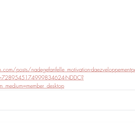
n.com/posts/nadegefanfelle_motivation-daezveloppementpe
ivity-7289545174999834624-NDDC?
tm_medium=member_desktop