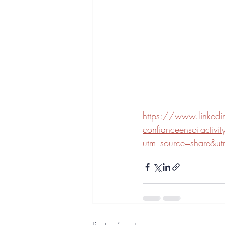
https://www.linkedi
confianceensoi-act
utm_source=share&u