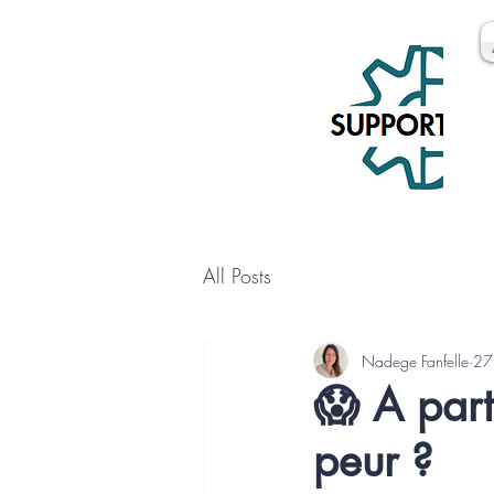
All Posts
Nadege Fanfelle
27
😱 A part 
peur ?