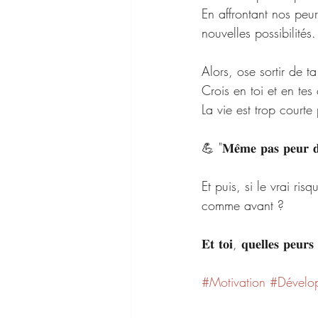
En affrontant nos peur
nouvelles possibilités.
Alors, ose sortir de t
Crois en toi et en tes
La vie est trop courte 
💪 "𝐌𝐞̂𝐦𝐞 𝐩𝐚𝐬 𝐩𝐞𝐮𝐫 𝐝𝐞 
Et puis, si le vrai ri
comme avant ? 
𝐄𝐭 𝐭𝐨𝐢, 𝐪𝐮𝐞𝐥𝐥𝐞𝐬 𝐩𝐞𝐮𝐫𝐬
#Motivation
#Dévelo