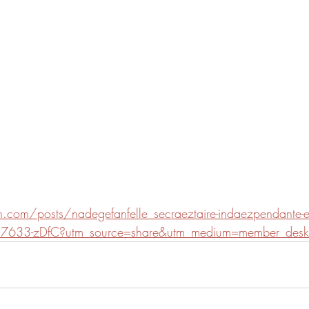
.com/posts/nadegefanfelle_secraeztaire-indaezpendante-exp
33-zDfC?utm_source=share&utm_medium=member_desk