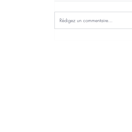
Rédigez un commentaire...
J'ai choisi Axonaut comme
Plateforme Agréée Facturation
Electronique
Charte qualité
Politique de confidentialité
Politique de cookies
Mentions légales