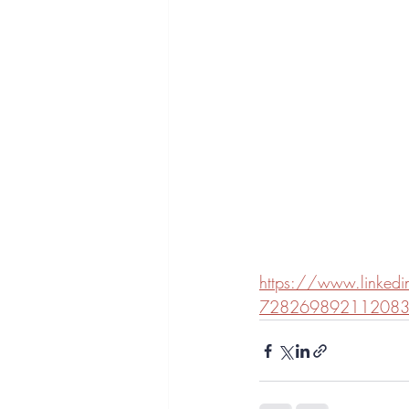
https://www.linkedin
72826989211208376