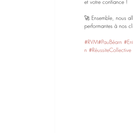
et votre confiance ! 
🚀 Ensemble, nous allo
performantes à nos cli
#RVM
#PauBéarn
#Ent
n
#RéussiteCollective