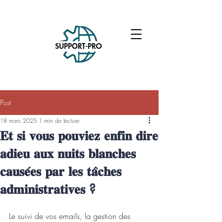
Post
18 mars 2025
1 min de lecture
𝐄𝐭 𝐬𝐢 𝐯𝐨𝐮𝐬 𝐩𝐨𝐮𝐯𝐢𝐞𝐳 𝐞𝐧𝐟𝐢𝐧 𝐝𝐢𝐫𝐞
𝐚𝐝𝐢𝐞𝐮 𝐚𝐮𝐱 𝐧𝐮𝐢𝐭𝐬 𝐛𝐥𝐚𝐧𝐜𝐡𝐞𝐬
𝐜𝐚𝐮𝐬𝐞́𝐞𝐬 𝐩𝐚𝐫 𝐥𝐞𝐬 𝐭𝐚̂𝐜𝐡𝐞𝐬
𝐚𝐝𝐦𝐢𝐧𝐢𝐬𝐭𝐫𝐚𝐭𝐢𝐯𝐞𝐬 ?
Le suivi de vos emails, la gestion des 