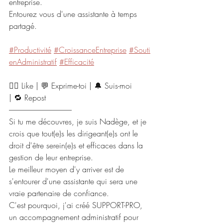
entreprise.
Entourez vous d'une assistante à temps 
partagé. 
#Productivité
#CroissanceEntreprise
#Souti
enAdministratif
#Efficacité
👍🏻 Like | 💬 Exprime-toi | 🔔 Suis-moi 
| 🔁 Repost
------------------------------------------
Si tu me découvres, je suis Nadège, et je 
crois que tout(e)s les dirigeant(e)s ont le 
droit d'être serein(e)s et efficaces dans la 
gestion de leur entreprise.
Le meilleur moyen d'y arriver est de 
s'entourer d'une assistante qui sera une 
vraie partenaire de confiance.
C'est pourquoi, j'ai créé SUPPORT-PRO, 
un accompagnement administratif pour 