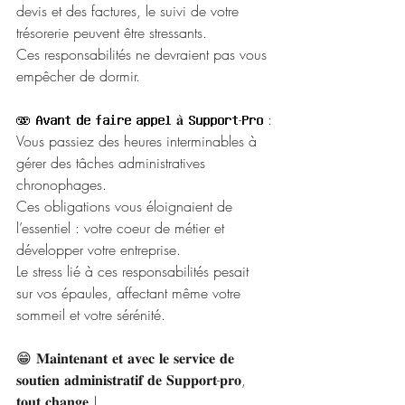
devis et des factures, le suivi de votre 
trésorerie peuvent être stressants. 
Ces responsabilités ne devraient pas vous 
empêcher de dormir.
🫨 𝐀𝐯𝐚𝐧𝐭 𝐝𝐞 𝐟𝐚𝐢𝐫𝐞 𝐚𝐩𝐩𝐞𝐥 𝐚̀ 𝐒𝐮𝐩𝐩𝐨𝐫𝐭-𝐏𝐫𝐨 :
Vous passiez des heures interminables à 
gérer des tâches administratives 
chronophages. 
Ces obligations vous éloignaient de 
l’essentiel : votre coeur de métier et 
développer votre entreprise. 
Le stress lié à ces responsabilités pesait 
sur vos épaules, affectant même votre 
sommeil et votre sérénité.
😁 𝐌𝐚𝐢𝐧𝐭𝐞𝐧𝐚𝐧𝐭 𝐞𝐭 𝐚𝐯𝐞𝐜 𝐥𝐞 𝐬𝐞𝐫𝐯𝐢𝐜𝐞 𝐝𝐞 
𝐬𝐨𝐮𝐭𝐢𝐞𝐧 𝐚𝐝𝐦𝐢𝐧𝐢𝐬𝐭𝐫𝐚𝐭𝐢𝐟 𝐝𝐞 𝐒𝐮𝐩𝐩𝐨𝐫𝐭-𝐩𝐫𝐨, 
𝐭𝐨𝐮𝐭 𝐜𝐡𝐚𝐧𝐠𝐞 !