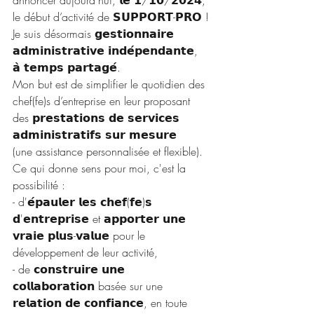
annoncer aujourd’hui, 𝗹𝗲 𝟭/𝟭𝟬/𝟮𝟬𝟮𝟰, 
le début d’activité de 𝗦𝗨𝗣𝗣𝗢𝗥𝗧-𝗣𝗥𝗢 !
Je suis désormais 𝗴𝗲𝘀𝘁𝗶𝗼𝗻𝗻𝗮𝗶𝗿𝗲 
𝗮𝗱𝗺𝗶𝗻𝗶𝘀𝘁𝗿𝗮𝘁𝗶𝘃𝗲 𝗶𝗻𝗱𝗲́𝗽𝗲𝗻𝗱𝗮𝗻𝘁𝗲, 
𝗮̀ 𝘁𝗲𝗺𝗽𝘀 𝗽𝗮𝗿𝘁𝗮𝗴𝗲́.
Mon but est de simplifier le quotidien des 
chef(fe)s d’entreprise en leur proposant 
des 𝗽𝗿𝗲𝘀𝘁𝗮𝘁𝗶𝗼𝗻𝘀 𝗱𝗲 𝘀𝗲𝗿𝘃𝗶𝗰𝗲𝘀 
𝗮𝗱𝗺𝗶𝗻𝗶𝘀𝘁𝗿𝗮𝘁𝗶𝗳𝘀 𝘀𝘂𝗿 𝗺𝗲𝘀𝘂𝗿𝗲
(une assistance personnalisée et flexible).
Ce qui donne sens pour moi, c'est la 
possibilité :
- d'𝗲́𝗽𝗮𝘂𝗹𝗲𝗿 𝗹𝗲𝘀 𝗰𝗵𝗲𝗳(𝗳𝗲)𝘀 
𝗱'𝗲𝗻𝘁𝗿𝗲𝗽𝗿𝗶𝘀𝗲 et 𝗮𝗽𝗽𝗼𝗿𝘁𝗲𝗿 𝘂𝗻𝗲 
𝘃𝗿𝗮𝗶𝗲 𝗽𝗹𝘂𝘀-𝘃𝗮𝗹𝘂𝗲 pour le 
développement de leur activité,
- de 𝗰𝗼𝗻𝘀𝘁𝗿𝘂𝗶𝗿𝗲 𝘂𝗻𝗲 
𝗰𝗼𝗹𝗹𝗮𝗯𝗼𝗿𝗮𝘁𝗶𝗼𝗻 basée sur une 
𝗿𝗲𝗹𝗮𝘁𝗶𝗼𝗻 𝗱𝗲 𝗰𝗼𝗻𝗳𝗶𝗮𝗻𝗰𝗲, en toute 