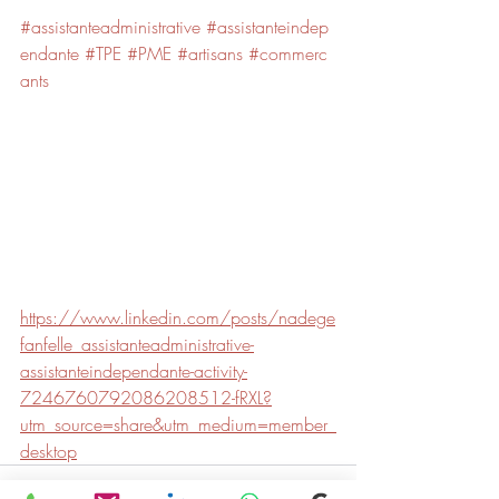
#assistanteadministrative
#assistanteindep
endante
#TPE
#PME
#artisans
#commerc
ants
https://www.linkedin.com/posts/nadege
fanfelle_assistanteadministrative-
assistanteindependante-activity-
7246760792086208512-fRXL?
utm_source=share&utm_medium=member_
desktop