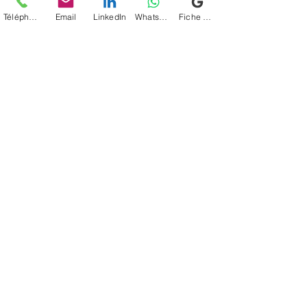
Téléphone
Email
LinkedIn
WhatsApp
Fiche d'établissement Google
Posts récents
Voir tout