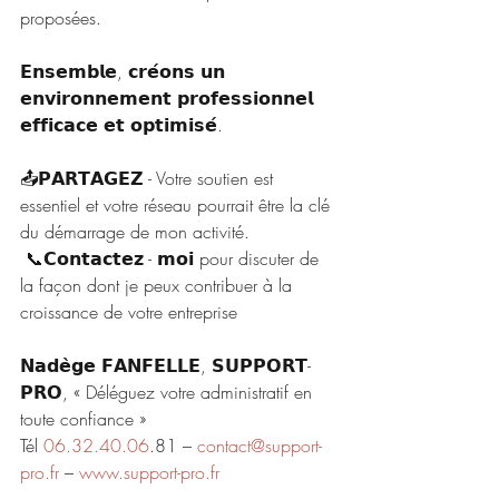
proposées.
𝗘𝗻𝘀𝗲𝗺𝗯𝗹𝗲, 𝗰𝗿𝗲́𝗼𝗻𝘀 𝘂𝗻 
𝗲𝗻𝘃𝗶𝗿𝗼𝗻𝗻𝗲𝗺𝗲𝗻𝘁 𝗽𝗿𝗼𝗳𝗲𝘀𝘀𝗶𝗼𝗻𝗻𝗲𝗹 
𝗲𝗳𝗳𝗶𝗰𝗮𝗰𝗲 𝗲𝘁 𝗼𝗽𝘁𝗶𝗺𝗶𝘀𝗲́.
📤𝗣𝗔𝗥𝗧𝗔𝗚𝗘𝗭 - Votre soutien est 
essentiel et votre réseau pourrait être la clé 
du démarrage de mon activité.
 📞𝗖𝗼𝗻𝘁𝗮𝗰𝘁𝗲𝘇 - 𝗺𝗼𝗶 pour discuter de 
la façon dont je peux contribuer à la 
croissance de votre entreprise
𝗡𝗮𝗱𝗲̀𝗴𝗲 𝗙𝗔𝗡𝗙𝗘𝗟𝗟𝗘, 𝗦𝗨𝗣𝗣𝗢𝗥𝗧-
𝗣𝗥𝗢, « Déléguez votre administratif en 
toute confiance »
Tél 
06.32.40.06
.81 – 
contact@support-
pro.fr
 – 
www.support-pro.fr