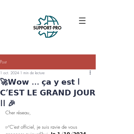
Post
1 oct. 2024
1 min de lecture
🚀𝗪𝗼𝘄 … 𝗰̧𝗮 𝘆 𝗲𝘀𝘁 !
𝗖’𝗘𝗦𝗧 𝗟𝗘 𝗚𝗥𝗔𝗡𝗗 𝗝𝗢𝗨𝗥
!! 🎉
Cher réseau,
✅C’est officiel, je suis ravie de vous 