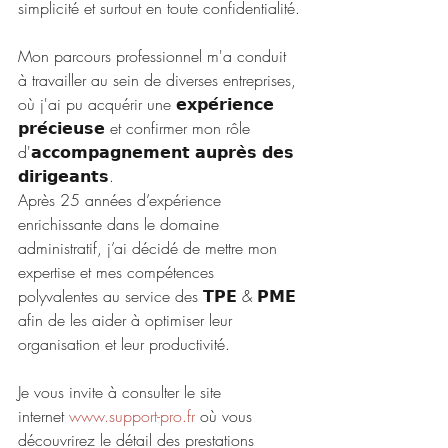
simplicité et surtout en toute confidentialité.
Mon parcours professionnel m'a conduit 
à travailler au sein de diverses entreprises, 
où j'ai pu acquérir une 𝗲𝘅𝗽𝗲́𝗿𝗶𝗲𝗻𝗰𝗲 
𝗽𝗿𝗲́𝗰𝗶𝗲𝘂𝘀𝗲 et confirmer mon rôle 
d'𝗮𝗰𝗰𝗼𝗺𝗽𝗮𝗴𝗻𝗲𝗺𝗲𝗻𝘁 𝗮𝘂𝗽𝗿𝗲̀𝘀 𝗱𝗲𝘀 
𝗱𝗶𝗿𝗶𝗴𝗲𝗮𝗻𝘁𝘀.
Après 25 années d’expérience 
enrichissante dans le domaine 
administratif, j’ai décidé de mettre mon 
expertise et mes compétences 
polyvalentes au service des 𝗧𝗣𝗘 & 𝗣𝗠𝗘 
afin de les aider à optimiser leur 
organisation et leur productivité.
Je vous invite à consulter le site 
internet 
www.support-pro.fr
 où vous 
découvrirez le détail des prestations 