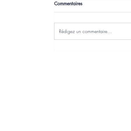
Commentaires
Rédigez un commentaire...
J'ai choisi Axonaut comme
Plateforme Agréée Facturation
Electronique
Charte qualité
Politique de confidentialité
Politique de cookies
Mentions légales