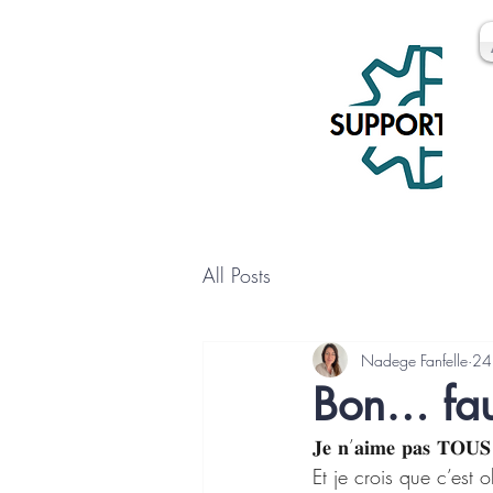
All Posts
Nadege Fanfelle
24
Bon… faut
𝐉𝐞 𝐧’𝐚𝐢𝐦𝐞 𝐩𝐚𝐬 𝐓𝐎𝐔𝐒 
Et je crois que c’est o