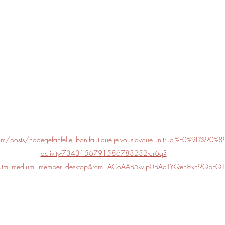
om/posts/nadegefanfelle_bon-faut-que-je-vous-avoue-un-truc-%F0%9D%9
activity-7343156791586783232-cr6q?
e&utm_medium=member_desktop&rcm=ACoAAB5wjp0BAdTYQen8xE9QbFQ-