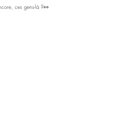
encore, ces gens-là ?👀