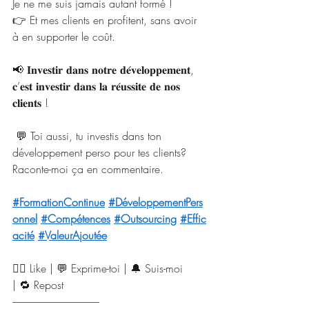
Je ne me suis jamais autant formé ! 
👉 Et mes clients en profitent, sans avoir 
à en supporter le coût.
📢 𝐈𝐧𝐯𝐞𝐬𝐭𝐢𝐫 𝐝𝐚𝐧𝐬 𝐧𝐨𝐭𝐫𝐞 𝐝𝐞́𝐯𝐞𝐥𝐨𝐩𝐩𝐞𝐦𝐞𝐧𝐭, 
𝐜’𝐞𝐬𝐭 𝐢𝐧𝐯𝐞𝐬𝐭𝐢𝐫 𝐝𝐚𝐧𝐬 𝐥𝐚 𝐫𝐞́𝐮𝐬𝐬𝐢𝐭𝐞 𝐝𝐞 𝐧𝐨𝐬 
𝐜𝐥𝐢𝐞𝐧𝐭𝐬 !
 💬 Toi aussi, tu investis dans ton 
développement perso pour tes clients? 
Raconte-moi ça en commentaire.
#FormationContinue
#DéveloppementPers
onnel
#Compétences
#Outsourcing
#Effic
acité
#ValeurAjoutée
👍🏻 Like | 💬 Exprime-toi | 🔔 Suis-moi 
| 🔁 Repost
------------------------------------------