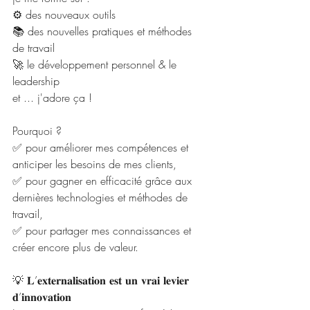
⚙️ des nouveaux outils
📚 des nouvelles pratiques et méthodes 
de travail
🚀 le développement personnel & le 
leadership
et ... j'adore ça !
Pourquoi ?
✅ pour améliorer mes compétences et 
anticiper les besoins de mes clients,
✅ pour gagner en efficacité grâce aux 
dernières technologies et méthodes de 
travail,
✅ pour partager mes connaissances et 
créer encore plus de valeur.
💡 𝐋’𝐞𝐱𝐭𝐞𝐫𝐧𝐚𝐥𝐢𝐬𝐚𝐭𝐢𝐨𝐧 𝐞𝐬𝐭 𝐮𝐧 𝐯𝐫𝐚𝐢 𝐥𝐞𝐯𝐢𝐞𝐫 
𝐝’𝐢𝐧𝐧𝐨𝐯𝐚𝐭𝐢𝐨𝐧