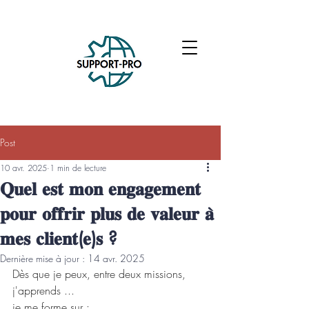
Post
10 avr. 2025
1 min de lecture
𝐐𝐮𝐞𝐥 𝐞𝐬𝐭 𝐦𝐨𝐧 𝐞𝐧𝐠𝐚𝐠𝐞𝐦𝐞𝐧𝐭
𝐩𝐨𝐮𝐫 𝐨𝐟𝐟𝐫𝐢𝐫 𝐩𝐥𝐮𝐬 𝐝𝐞 𝐯𝐚𝐥𝐞𝐮𝐫 𝐚̀
𝐦𝐞𝐬 𝐜𝐥𝐢𝐞𝐧𝐭(𝐞)𝐬 ?
Dernière mise à jour :
14 avr. 2025
Dès que je peux, entre deux missions, 
j'apprends ...
je me forme sur :