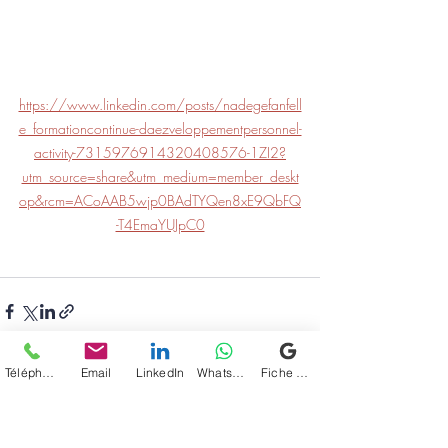
https://www.linkedin.com/posts/nadegefanfell
e_formationcontinue-daezveloppementpersonnel-
activity-7315976914320408576-1ZI2?
utm_source=share&utm_medium=member_deskt
op&rcm=ACoAAB5wjp0BAdTYQen8xE9QbFQ
-T4EmaYUJpC0
Téléphone
Email
LinkedIn
WhatsApp
Fiche d'établissement Google
Posts récents
Voir tout