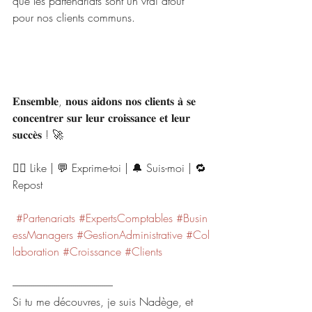
que les partenariats sont un vrai atout 
pour nos clients communs. 
𝐄𝐧𝐬𝐞𝐦𝐛𝐥𝐞, 𝐧𝐨𝐮𝐬 𝐚𝐢𝐝𝐨𝐧𝐬 𝐧𝐨𝐬 𝐜𝐥𝐢𝐞𝐧𝐭𝐬 𝐚̀ 𝐬𝐞 
𝐜𝐨𝐧𝐜𝐞𝐧𝐭𝐫𝐞𝐫 𝐬𝐮𝐫 𝐥𝐞𝐮𝐫 𝐜𝐫𝐨𝐢𝐬𝐬𝐚𝐧𝐜𝐞 𝐞𝐭 𝐥𝐞𝐮𝐫 
𝐬𝐮𝐜𝐜𝐞̀𝐬 ! 🚀
👍🏻 Like | 💬 Exprime-toi | 🔔 Suis-moi | 🔁 
Repost
#Partenariats
#ExpertsComptables
#Busin
essManagers
#GestionAdministrative
#Col
laboration
#Croissance
#Clients
------------------------------------------------
Si tu me découvres, je suis Nadège, et 