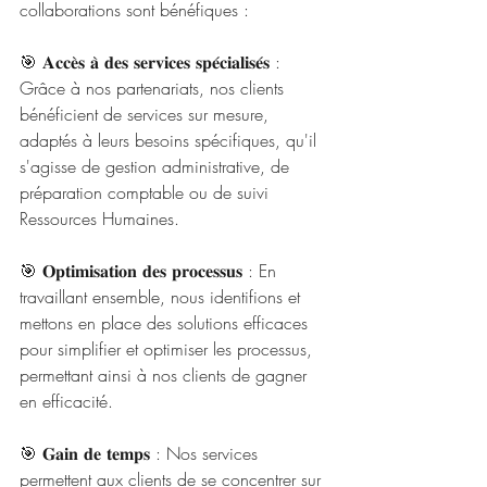
collaborations sont bénéfiques :
🎯 𝐀𝐜𝐜𝐞̀𝐬 𝐚̀ 𝐝𝐞𝐬 𝐬𝐞𝐫𝐯𝐢𝐜𝐞𝐬 𝐬𝐩𝐞́𝐜𝐢𝐚𝐥𝐢𝐬𝐞́𝐬 : 
Grâce à nos partenariats, nos clients 
bénéficient de services sur mesure, 
adaptés à leurs besoins spécifiques, qu'il 
s'agisse de gestion administrative, de 
préparation comptable ou de suivi 
Ressources Humaines.
🎯 𝐎𝐩𝐭𝐢𝐦𝐢𝐬𝐚𝐭𝐢𝐨𝐧 𝐝𝐞𝐬 𝐩𝐫𝐨𝐜𝐞𝐬𝐬𝐮𝐬 : En 
travaillant ensemble, nous identifions et 
mettons en place des solutions efficaces 
pour simplifier et optimiser les processus, 
permettant ainsi à nos clients de gagner 
en efficacité.
🎯 𝐆𝐚𝐢𝐧 𝐝𝐞 𝐭𝐞𝐦𝐩𝐬 : Nos services 
permettent aux clients de se concentrer sur 