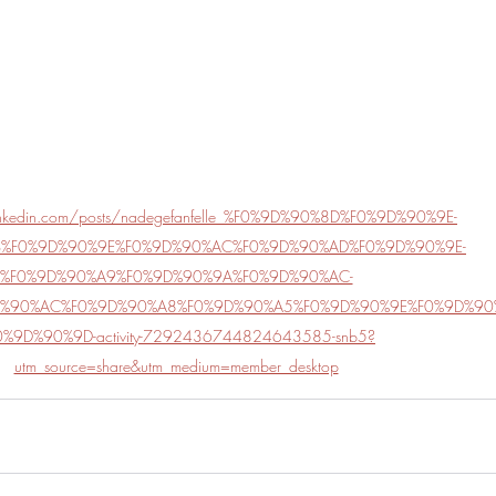
inkedin.com/posts/nadegefanfelle_%F0%9D%90%8D%F0%9D%90%9E-
B%F0%9D%90%9E%F0%9D%90%AC%F0%9D%90%AD%F0%9D%90%9E-
%F0%9D%90%A9%F0%9D%90%9A%F0%9D%90%AC-
%90%AC%F0%9D%90%A8%F0%9D%90%A5%F0%9D%90%9E%F0%9D%90
0%9D%90%9D-activity-7292436744824643585-snb5?
utm_source=share&utm_medium=member_desktop