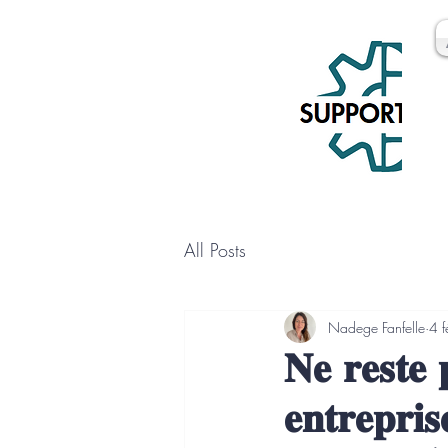
All Posts
Nadege Fanfelle
4 f
𝐍𝐞 𝐫𝐞𝐬𝐭𝐞 
𝐞𝐧𝐭𝐫𝐞𝐩𝐫𝐢𝐬