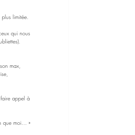
 plus limitée.
ceux qui nous 
bliettes).
à son max,
ise,
 faire appel à 
en que moi… » 