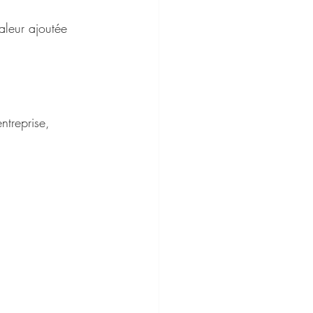
valeur ajoutée 
n entreprise,