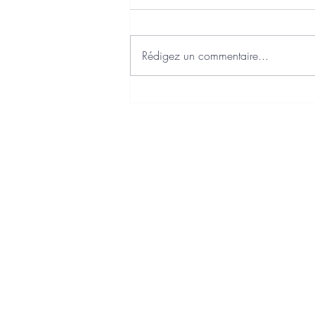
Rédigez un commentaire...
J'ai choisi Axonaut comme
Plateforme Agréée Facturation
Electronique
Charte qualité
Politique de confidentialité
Politique de cookies
Mentions légales