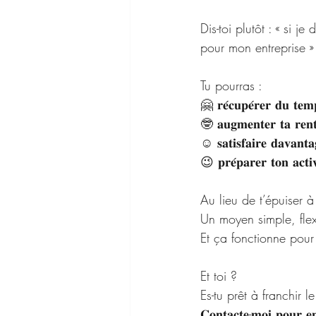
Dis-toi plutôt : « si 
pour mon entreprise »
Tu pourras :
🤗 𝐫𝐞́𝐜𝐮𝐩𝐞́𝐫𝐞𝐫 𝐝
🤓 𝐚𝐮𝐠𝐦𝐞𝐧𝐭𝐞𝐫 𝐭𝐚 
☺️ 𝐬𝐚𝐭𝐢𝐬𝐟𝐚𝐢𝐫𝐞 𝐝𝐚𝐯𝐚𝐧𝐭𝐚
😉 𝐩𝐫𝐞́𝐩𝐚𝐫𝐞𝐫 𝐭𝐨𝐧 𝐚𝐜𝐭𝐢𝐯
Au lieu de t’épuiser à
Un moyen simple, flexi
Et ça fonctionne pour 
Et toi ? 
Es-tu prêt à franchir l
𝐂𝐨𝐧𝐭𝐚𝐜𝐭𝐞-𝐦𝐨𝐢 𝐩𝐨𝐮𝐫 𝐞𝐧