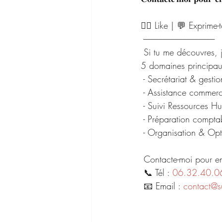
👍🏻 Like | 💬 Exprime-
 ------------------------------------------------
 Si tu me découvres, 
5 domaines principau
 - Secrétariat & gestio
 - Assistance commerc
 - Suivi Ressources H
 - Préparation compta
 - Organisation & Opti
 Contacte-moi pour en
 📞 Tél : 
06.32.40.0
 📧 Email : 
contact@su