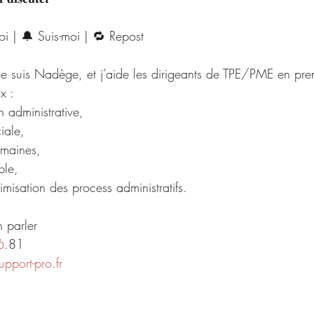
toi | 🔔 Suis-moi | 🔁 Repost
je suis Nadège, et j’aide les dirigeants de TPE/PME en pre
x : 
n administrative, 
iale, 
umaines,
ble,
misation des process administratifs.
 parler
6
.81
pport-pro.fr