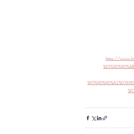
https://www.l
%F0%9D%90%A
%F0%9D%90%A2%F0%9D
%F