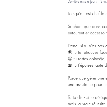
Dernière mise à jour :
13 fé
Lorsqu'on est chef.fe 
Sachant que dans ces
entourent et accessoi
Donc, si tu n’as pas 
😬 tu te retrouves fa
😤 tu restes coincé(e)
🫨 tu t’épuises faute
Parce que gérer une en
une assistante pour t’
Tu te dis « si je dél
mais la vraie réussite 