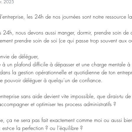
vr. 2025
d’entreprise, les 24h de nos journées sont notre ressource la
 24h, nous devons aussi manger, dormir, prendre soin de 
rement prendre soin de soi (ce qui passe trop souvent aux ou
envie de déléguer, 
ce à un plafond difficile à dépasser et une charge mentale 
 dans la gestion opérationnelle et quotidienne de ton entrepr
 de pouvoir déléguer à quelqu’un de confiance.
treprise sans aide devient vite impossible, que dirais-tu de
accompagner et optimiser tes process administratifs ?
ègue, ça ne sera pas fait exactement comme moi ou aussi bi
: est-ce la perfection ? ou l’équilibre ?