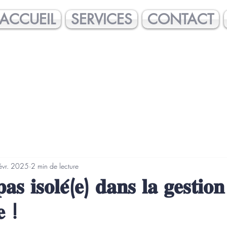
ACCUEIL
SERVICES
CONTACT
évr. 2025
2 min de lecture
𝐚𝐬 𝐢𝐬𝐨𝐥𝐞́(𝐞) 𝐝𝐚𝐧𝐬 𝐥𝐚 𝐠𝐞𝐬𝐭𝐢𝐨
𝐞 !