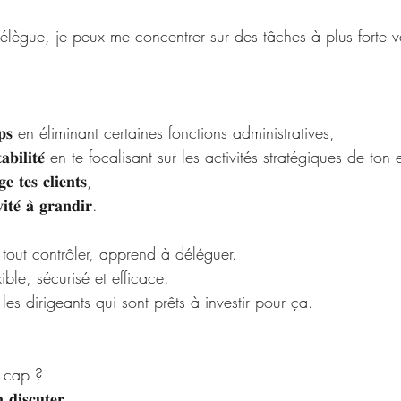
je délègue, je peux me concentrer sur des tâches à plus forte 
 𝐭𝐞𝐦𝐩𝐬 en éliminant certaines fonctions administratives,
𝐞𝐧𝐭𝐚𝐛𝐢𝐥𝐢𝐭𝐞́ en te focalisant sur les activités stratégiques de to
𝐞 𝐭𝐞𝐬 𝐜𝐥𝐢𝐞𝐧𝐭𝐬,
𝐭𝐞́ 𝐚̀ 𝐠𝐫𝐚𝐧𝐝𝐢𝐫.
 tout contrôler, apprend à déléguer.
ble, sécurisé et efficace.
les dirigeants qui sont prêts à investir pour ça. 
e cap ?
 𝐝𝐢𝐬𝐜𝐮𝐭𝐞𝐫 