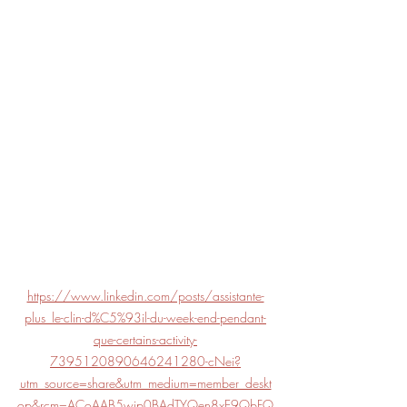
https://www.linkedin.com/posts/assistante-
plus_le-clin-d%C5%93il-du-week-end-pendant-
que-certains-activity-
7395120890646241280-cNei?
utm_source=share&utm_medium=member_deskt
op&rcm=ACoAAB5wjp0BAdTYQen8xE9QbFQ