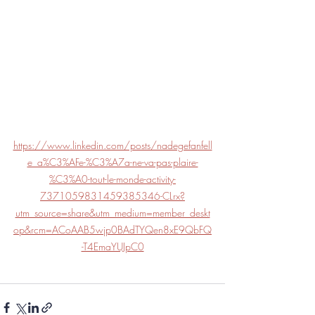
https://www.linkedin.com/posts/nadegefanfell
e_a%C3%AFe-%C3%A7a-ne-va-pas-plaire-
%C3%A0-tout-le-monde-activity-
7371059831459385346-CLrx?
utm_source=share&utm_medium=member_deskt
op&rcm=ACoAAB5wjp0BAdTYQen8xE9QbFQ
-T4EmaYUJpC0