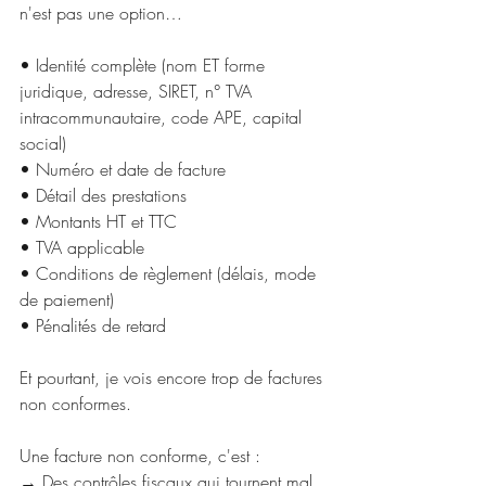
n'est pas une option…
• Identité complète (nom ET forme 
juridique, adresse, SIRET, n° TVA 
intracommunautaire, code APE, capital 
social)
• Numéro et date de facture 
• Détail des prestations 
• Montants HT et TTC 
• TVA applicable 
• Conditions de règlement (délais, mode 
de paiement)
• Pénalités de retard 
Et pourtant, je vois encore trop de factures 
non conformes.
Une facture non conforme, c'est : 
→ Des contrôles fiscaux qui tournent mal 