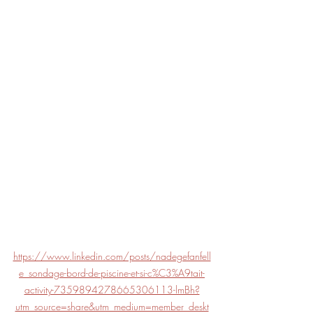
https://www.linkedin.com/posts/nadegefanfell
e_sondage-bord-de-piscine-et-si-c%C3%A9tait-
activity-7359894278665306113-lmBh?
utm_source=share&utm_medium=member_deskt