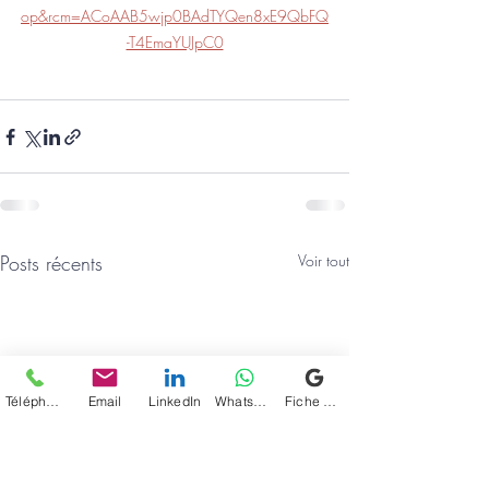
op&rcm=ACoAAB5wjp0BAdTYQen8xE9QbFQ
-T4EmaYUJpC0
Posts récents
Voir tout
Téléphone
Email
LinkedIn
WhatsApp
Fiche d'établissement Google