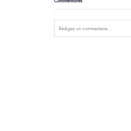
Commentaires
Rédigez un commentaire...
J'ai choisi Axonaut comme
Plateforme Agréée Facturation
Electronique
Charte qualité
Politique de confidentialité
Politique de cookies
Mentions légales