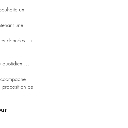
 souhaite un 
ntenant une 
 des données ++ 
au quotidien …
 accompagne 
a proposition de 
𝘂𝗿 