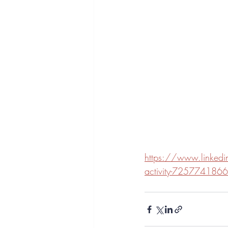
https://www.linkedin
activity-72577418