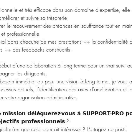
ionnelle et très efficace dans son domaine d’expertise, elle
méliorer et suivre sa trésorerie
rer le recouvrement des créances en souffrance tout en mai
e et professionnelle
cial dans chacune de mes prestations ++ la confidentialité
rs ++ des feedbacks constructifs.
début d’une collaboration à long terme pour un vrai suivi 
agner les dirigeants,
esoin immédiat ou pour une vision à long terme, je vous
cessus actuels, l’identification des axes d’amélioration et l
er votre organisation administrative.
 𝗺𝗶𝘀𝘀𝗶𝗼𝗻 𝗱𝗲́𝗹𝗲̀𝗴𝘂𝗲𝗿𝗲𝘇-𝘃𝗼𝘂𝘀 𝗮̀ 𝗦𝗨𝗣𝗣𝗢𝗥𝗧-𝗣𝗥𝗢 𝗽
𝗷𝗲𝗰𝘁𝗶𝗳𝘀 𝗽𝗿𝗼𝗳𝗲𝘀𝘀𝗶𝗼𝗻𝗻𝗲𝗹𝘀 ?
elqu'un que cela pourrait intéresser ? Partagez ce post !