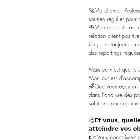
🚀Ma cliente : Profess
soutien régulier pour a
🎯Mon objectif : assu
relation client positiv
Un point toujours cru
des reportings régulie
Mais ce n’est que le 
Mon but est d’accomp
🌈Que vous ayez un b
dans l’analyse des pro
solutions pour optimis
🤔𝗘𝘁 𝘃𝗼𝘂𝘀, 𝗾𝘂𝗲𝗹𝗹
𝗮𝘁𝘁𝗲𝗶𝗻𝗱𝗿𝗲 𝘃𝗼𝘀 𝗼𝗯
👉 Vous connaissez qu