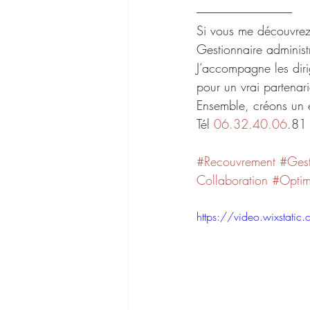
----------------------------------------------
Si vous me découvrez
Gestionnaire administ
J’accompagne les diri
pour un vrai partenar
Ensemble, créons un e
Tél 
06.32.40.06
.81 
#Recouvrement
#Ges
Collaboration
#Optim
https://video.wixsta