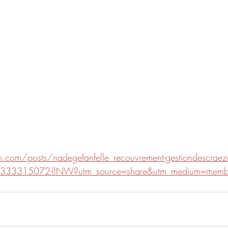
.com/posts/nadegefanfelle_recouvrement-gestiondescraeza
66333315072-llNW?utm_source=share&utm_medium=memb