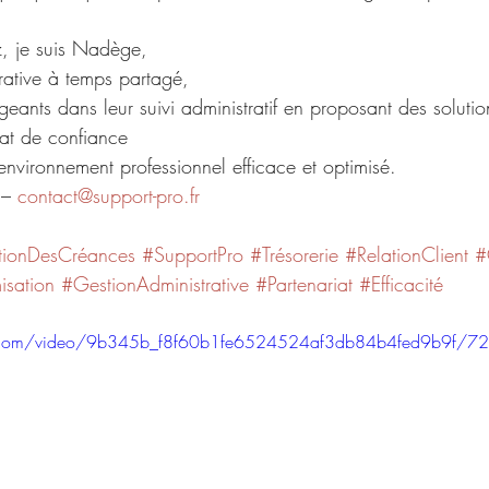
, je suis Nadège, 
rative à temps partagé, 
geants dans leur suivi administratif en proposant des soluti
iat de confiance 
nvironnement professionnel efficace et optimisé.
– 
contact@support-pro.fr
tionDesCréances
#SupportPro
#Trésorerie
#RelationClient
#
isation
#GestionAdministrative
#Partenariat
#Efficacité
tic.com/video/9b345b_f8f60b1fe6524524af3db84b4fed9b9f/7