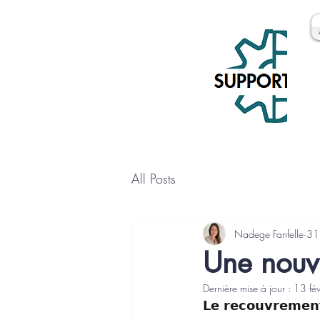
All Posts
Nadege Fanfelle
31
Une nouv
Dernière mise à jour :
13 fé
𝗟𝗲 𝗿𝗲𝗰𝗼𝘂𝘃𝗿𝗲𝗺𝗲𝗻